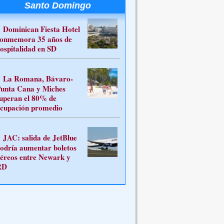
Santo Domingo
Dominican Fiesta Hotel
onmemora 35 años de
ospitalidad en SD
La Romana, Bávaro-
unta Cana y Miches
uperan el 80% de
cupación promedio
JAC: salida de JetBlue
odría aumentar boletos
éreos entre Newark y
RD