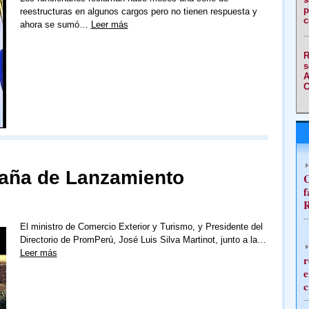
p
reestructuras en algunos cargos pero no tienen respuesta y
c
ahora se sumó…
Leer más
R
s
A
C
aña de Lanzamiento
C
f
R
El ministro de Comercio Exterior y Turismo, y Presidente del
Directorio de PromPerú, José Luis Silva Martinot, junto a la…
Leer más
r
e
c