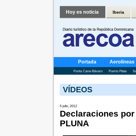
Hoy es noticia
Iberia
Portada
Aerolíneas
Punta Cana-Bávaro
Puerto Plata
Sa
VÍDEOS
5 julio, 2012
Declaraciones por 
PLUNA