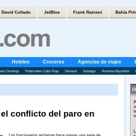
David Collado
JetBlue
Frank Rainieri
Bahía Pri
Hoteles
Cruceros
Agencias de viajes
nto Domingo
Pedernales-Cabo Rojo
Samaná
Santiago
Romana-Bayahíbe
Úl
P
r
el conflicto del paro en
t
r
L
Los funcionarios reclaman hace meses una serie de
s