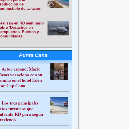
roducción de
ombustible de aviación
ealizan en RD seminario
obre ‘Desastres en
eropuertos, Puertos y
omunidades’
Punta Cana
Actor español Mario
asas vacaciona con su
amilia en el hotel Eden
oc Cap Cana
Los tres principales
etos turísticos que
nfrenta RD para seguir
reciendo