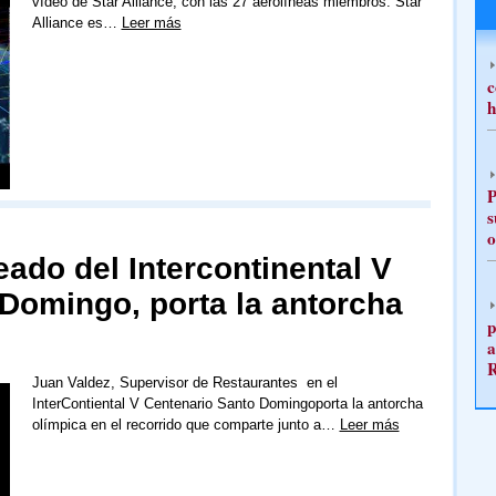
vídeo de Star Alliance, con las 27 aerolíneas miembros. Star
Alliance es…
Leer más
c
h
P
s
o
ado del Intercontinental V
 Domingo, porta la antorcha
p
a
Juan Valdez, Supervisor de Restaurantes en el
InterContiental V Centenario Santo Domingoporta la antorcha
olímpica en el recorrido que comparte junto a…
Leer más