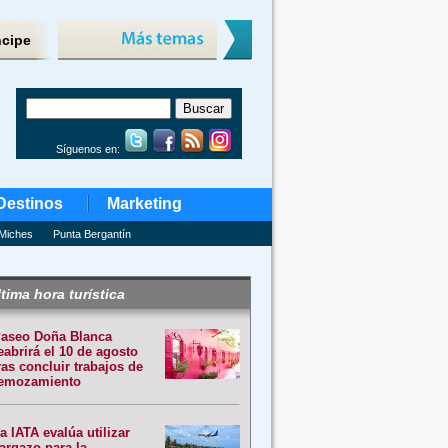
ncipe
Síguenos en:
Destinos
Marketing
Miches
Punta Bergantín
tima hora turística
aseo Doña Blanca
eabrirá el 10 de agosto
ras concluir trabajos de
emozamiento
a IATA evalúa utilizar
argazo para la