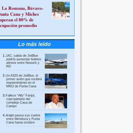
La Romana, Bávaro-
unta Cana y Miches
uperan el 80% de
cupación promedio
Lo más leído
JAC: salida de JetBlue
podría aumentar boletos
aéreos entre Newark y
RD
Un A320 de JetBlue, el
primer avión que recibirá
mantenimiento en el
MRO de Punta Cana
Fallece “Alfy” Fanjul,
copropietario del
complejo Casa de
Campo
Arajet pausa sus vuelos
entre Mendoza y Punta
Cana hasta octubre