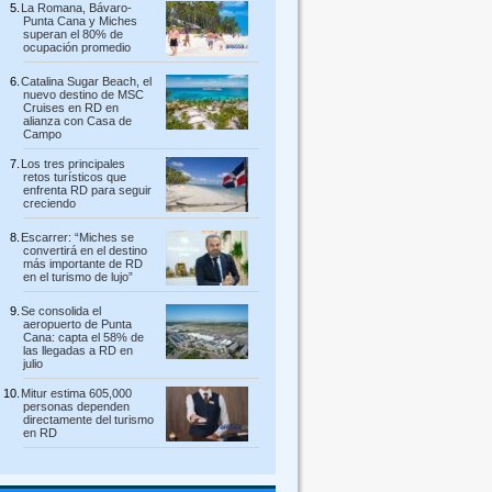
La Romana, Bávaro-
Punta Cana y Miches
superan el 80% de
ocupación promedio
Catalina Sugar Beach, el
nuevo destino de MSC
Cruises en RD en
alianza con Casa de
Campo
Los tres principales
retos turísticos que
enfrenta RD para seguir
creciendo
Escarrer: “Miches se
convertirá en el destino
más importante de RD
en el turismo de lujo”
Se consolida el
aeropuerto de Punta
Cana: capta el 58% de
las llegadas a RD en
julio
Mitur estima 605,000
personas dependen
directamente del turismo
en RD