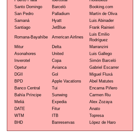
Santo Domingo
Barceló
Booking.com
San Pedro
Palladium
Martín de Oliva
Samaná
Hyatt
Luis Abinader
Santiago
JetBlue
Frank Rainieri
Luis Emilio
Romana-Bayahíbe
American Airlines
Rodríguez
Mitur
Delta
Marranzini
Asonahores
United
Luis Gallego
Inverotel
Copa
Simón Barceló
Opetur
Avianca
Gabriel Escarrer
DGII
Gol
Miguel Fluxá
BPD
Apple Vacations
Abel Matutes
Banco Central
Tui
Encarna Piñero
Bahía Príncipe
Sunwing
Carmen Riu
Meliá
Expedia
Alex Zozaya
DATE
Fitur
Anato
WTM
ITB
Topresa
BHD
Banreservas
López de Haro