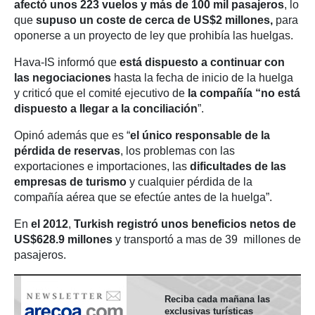
afectó unos 223 vuelos
y más de 100 mil pasajeros
, lo
que
supuso un coste de cerca de US$2 millones,
para
oponerse a un proyecto de ley que prohibía las huelgas.
Hava-IS informó que
está dispuesto a continuar con
las negociaciones
hasta la fecha de inicio de la huelga
y criticó que el comité ejecutivo de
la compañía “no está
dispuesto a llegar a la conciliación
”.
Opinó además que es “
el único responsable de la
pérdida de reservas
, los problemas con las
exportaciones e importaciones, las
dificultades de las
empresas de turismo
y cualquier pérdida de la
compañía aérea que se efectúe antes de la huelga”.
En
el 2012
,
Turkish registró unos beneficios netos de
US$628.9 millones
y transportó a mas de 39 millones de
pasajeros.
Reciba cada mañana las
exclusivas turísticas