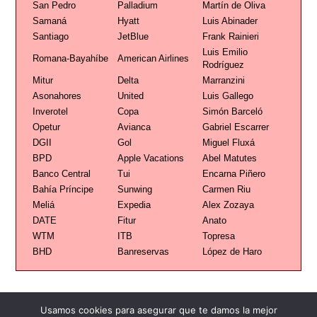
San Pedro
Palladium
Martín de Oliva
Samaná
Hyatt
Luis Abinader
Santiago
JetBlue
Frank Rainieri
Luis Emilio
Romana-Bayahíbe
American Airlines
Rodríguez
Mitur
Delta
Marranzini
Asonahores
United
Luis Gallego
Inverotel
Copa
Simón Barceló
Opetur
Avianca
Gabriel Escarrer
DGII
Gol
Miguel Fluxá
BPD
Apple Vacations
Abel Matutes
Banco Central
Tui
Encarna Piñero
Bahía Príncipe
Sunwing
Carmen Riu
Meliá
Expedia
Alex Zozaya
DATE
Fitur
Anato
WTM
ITB
Topresa
BHD
Banreservas
López de Haro
Usamos cookies para asegurar que te damos la mejor