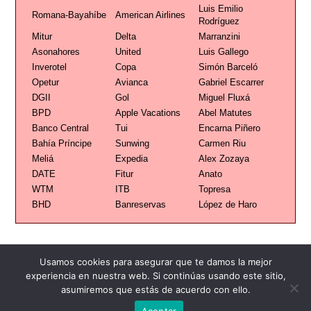
Luis Emilio
Romana-Bayahíbe
American Airlines
Rodríguez
Mitur
Delta
Marranzini
Asonahores
United
Luis Gallego
Inverotel
Copa
Simón Barceló
Opetur
Avianca
Gabriel Escarrer
DGII
Gol
Miguel Fluxá
BPD
Apple Vacations
Abel Matutes
Banco Central
Tui
Encarna Piñero
Bahía Príncipe
Sunwing
Carmen Riu
Meliá
Expedia
Alex Zozaya
DATE
Fitur
Anato
WTM
ITB
Topresa
BHD
Banreservas
López de Haro
Usamos cookies para asegurar que te damos la mejor
experiencia en nuestra web. Si continúas usando este sitio,
Publicidad
Redacción
Contacto
asumiremos que estás de acuerdo con ello.
Aceptar
Advertencia legal
Todos los derechos reservados