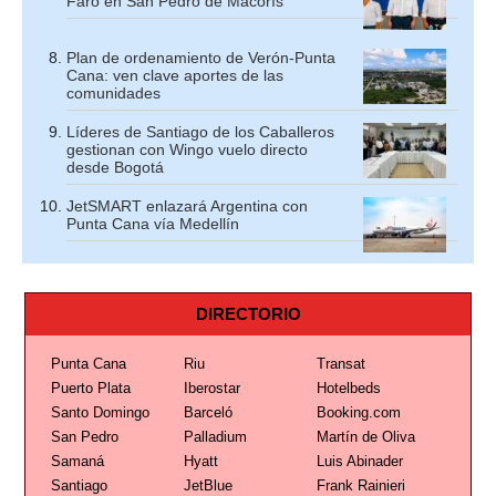
Faro en San Pedro de Macorís
Plan de ordenamiento de Verón-Punta
Cana: ven clave aportes de las
comunidades
Líderes de Santiago de los Caballeros
gestionan con Wingo vuelo directo
desde Bogotá
JetSMART enlazará Argentina con
Punta Cana vía Medellín
DIRECTORIO
Punta Cana
Riu
Transat
Puerto Plata
Iberostar
Hotelbeds
Santo Domingo
Barceló
Booking.com
San Pedro
Palladium
Martín de Oliva
Samaná
Hyatt
Luis Abinader
Santiago
JetBlue
Frank Rainieri