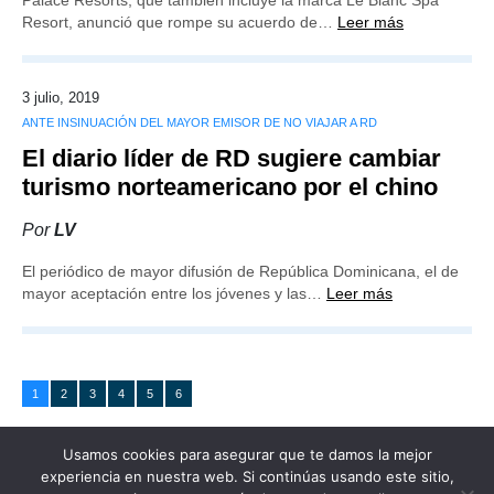
Palace Resorts, que también incluye la marca Le Blanc Spa
Resort, anunció que rompe su acuerdo de…
Leer más
3 julio, 2019
ANTE INSINUACIÓN DEL MAYOR EMISOR DE NO VIAJAR A RD
El diario líder de RD sugiere cambiar
turismo norteamericano por el chino
Por
LV
El periódico de mayor difusión de República Dominicana, el de
mayor aceptación entre los jóvenes y las…
Leer más
1
2
3
4
5
6
Usamos cookies para asegurar que te damos la mejor
experiencia en nuestra web. Si continúas usando este sitio,