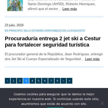
Santo Domingo (AHSD), Roberto Henriquez,
afirmó que el sector…
Leer más
23 julio, 2019
EN PRINCIPIO SOLO ESTARÁN DISPONIBLES EN LA ZONA ESTE
Procuraduría entrega 2 jet ski a Cestur
para fortalecer seguridad turística
El procurador general de la República, Jean Rodríguez, entregó
dos Jet Ski al Cuerpo Especializado de Seguridad…
Leer más
‹
1
2
3
4
5
6
7
8
›
»
Usamos cookies para asegurar que te damos la mejor
experiencia en nuestra web. Si continúas usando este sitio,
asumiremos que estás de acuerdo con ello.
Publicidad
Redacción
Contacto