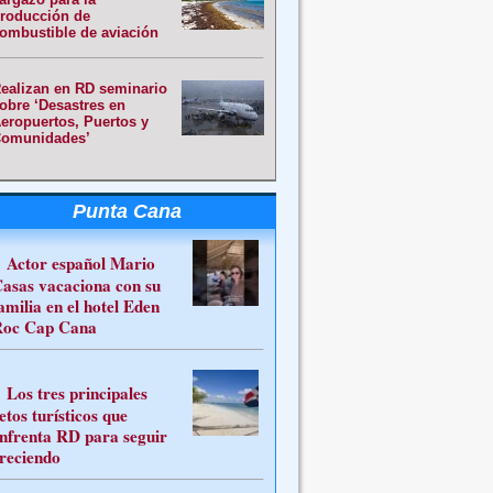
roducción de
ombustible de aviación
ealizan en RD seminario
obre ‘Desastres en
eropuertos, Puertos y
omunidades’
Punta Cana
Actor español Mario
asas vacaciona con su
amilia en el hotel Eden
oc Cap Cana
Los tres principales
etos turísticos que
nfrenta RD para seguir
reciendo