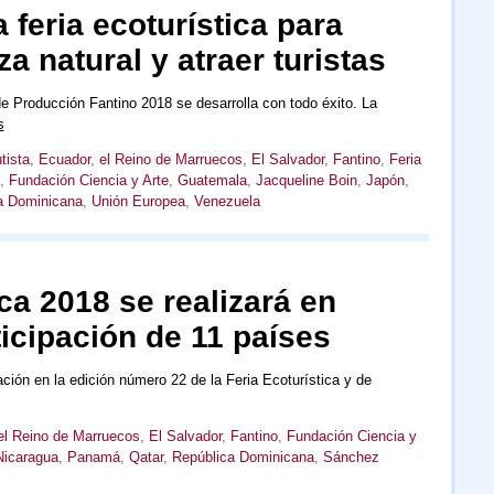
 feria ecoturística para
a natural y atraer turistas
e Producción Fantino 2018 se desarrolla con todo éxito. La
s
tista
,
Ecuador
,
el Reino de Marruecos
,
El Salvador
,
Fantino
,
Feria
,
Fundación Ciencia y Arte
,
Guatemala
,
Jacqueline Boin
,
Japón
,
a Dominicana
,
Unión Europea
,
Venezuela
ica 2018 se realizará en
ticipación de 11 países
ción en la edición número 22 de la Feria Ecoturística y de
el Reino de Marruecos
,
El Salvador
,
Fantino
,
Fundación Ciencia y
Nicaragua
,
Panamá
,
Qatar
,
República Dominicana
,
Sánchez