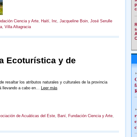
p
c
dación Ciencia y Arte
,
Haití
,
Inc
,
Jacqueline Boin
,
José Serulle
R
ía
,
Villa Altagracia
s
A
C
a Ecoturística y de
C
de resaltar los atributos naturales y culturales de la provincia
f
tá llevando a cabo en…
Leer más
R
r
ociación de Acuáticas del Este
,
Baní
,
Fundación Ciencia y Arte
,
e
c