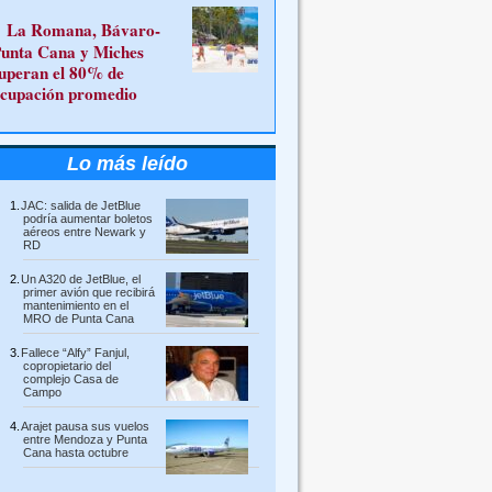
La Romana, Bávaro-
unta Cana y Miches
uperan el 80% de
cupación promedio
Lo más leído
JAC: salida de JetBlue
podría aumentar boletos
aéreos entre Newark y
RD
Un A320 de JetBlue, el
primer avión que recibirá
mantenimiento en el
MRO de Punta Cana
Fallece “Alfy” Fanjul,
copropietario del
complejo Casa de
Campo
Arajet pausa sus vuelos
entre Mendoza y Punta
Cana hasta octubre