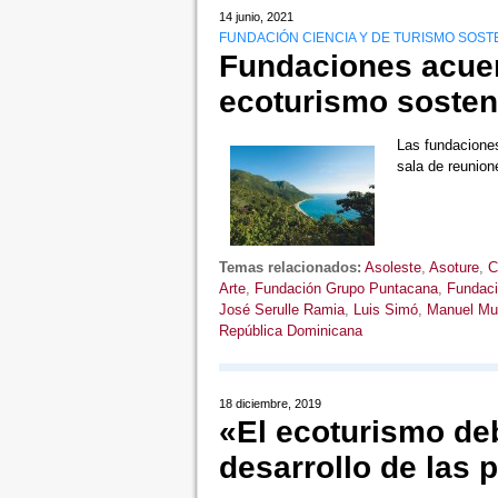
14 junio, 2021
FUNDACIÓN CIENCIA Y DE TURISMO SOST
Fundaciones acuer
ecoturismo sosten
Las fundaciones
sala de reunio
Temas relacionados:
Asoleste
,
Asoture
,
C
Arte
,
Fundación Grupo Puntacana
,
Fundaci
José Serulle Ramia
,
Luis Simó
,
Manuel Mu
República Dominicana
18 diciembre, 2019
«El ecoturismo deb
desarrollo de las 