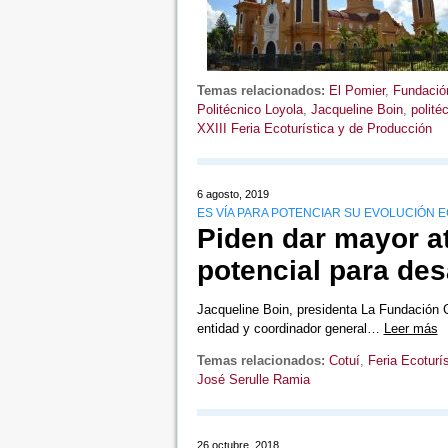
Temas relacionados:
El Pomier
,
Fundación
Politécnico Loyola
,
Jacqueline Boin
,
polit
XXIII Feria Ecoturística y de Producción
6 agosto, 2019
ES VÍA PARA POTENCIAR SU EVOLUCIÓN 
Piden dar mayor a
potencial para des
Jacqueline Boin, presidenta La Fundación C
entidad y coordinador general…
Leer más
Temas relacionados:
Cotuí
,
Feria Ecoturí
José Serulle Ramia
26 octubre, 2018