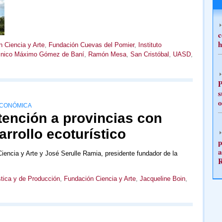
c
h
 Ciencia y Arte
,
Fundación Cuevas del Pomier
,
Instituto
écnico Máximo Gómez de Baní
,
Ramón Mesa
,
San Cristóbal
,
UASD
,
P
s
o
ECONÓMICA
tención a provincias con
arrollo ecoturístico
p
a
iencia y Arte y José Serulle Ramia, presidente fundador de la
stica y de Producción
,
Fundación Ciencia y Arte
,
Jacqueline Boin
,