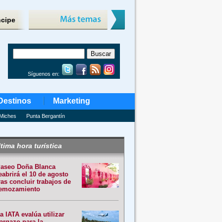
ncipe
Síguenos en:
Destinos
Marketing
Miches
Punta Bergantín
tima hora turística
aseo Doña Blanca
eabrirá el 10 de agosto
ras concluir trabajos de
emozamiento
a IATA evalúa utilizar
argazo para la