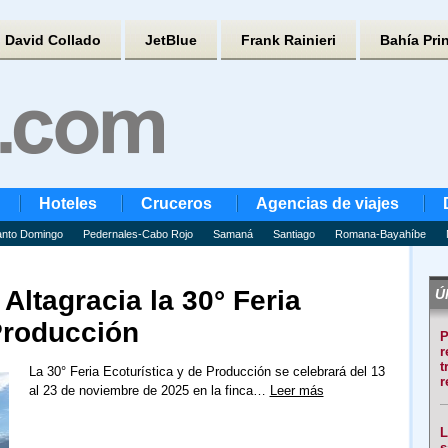
David Collado
JetBlue
Frank Rainieri
Bahía Pri
Hoteles
Cruceros
Agencias de viajes
nto Domingo
Pedernales-Cabo Rojo
Samaná
Santiago
Romana-Bayahíbe
 Altagracia la 30° Feria
Úl
Producción
P
r
t
La 30° Feria Ecoturística y de Producción se celebrará del 13
r
al 23 de noviembre de 2025 en la finca…
Leer más
L
s