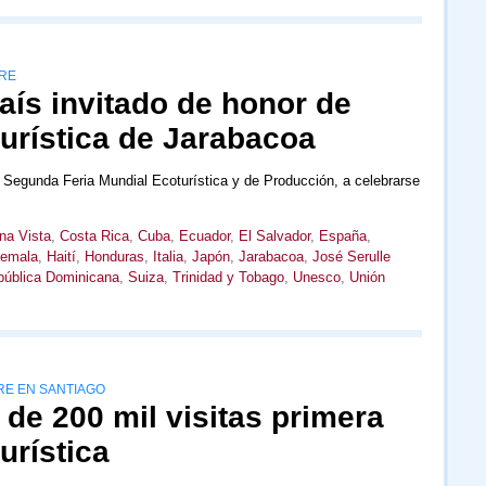
BRE
aís invitado de honor de
urística de Jarabacoa
a Segunda Feria Mundial Ecoturística y de Producción, a celebrarse
na Vista
,
Costa Rica
,
Cuba
,
Ecuador
,
El Salvador
,
España
,
emala
,
Haití
,
Honduras
,
Italia
,
Japón
,
Jarabacoa
,
José Serulle
ública Dominicana
,
Suiza
,
Trinidad y Tobago
,
Unesco
,
Unión
BRE EN SANTIAGO
de 200 mil visitas primera
urística