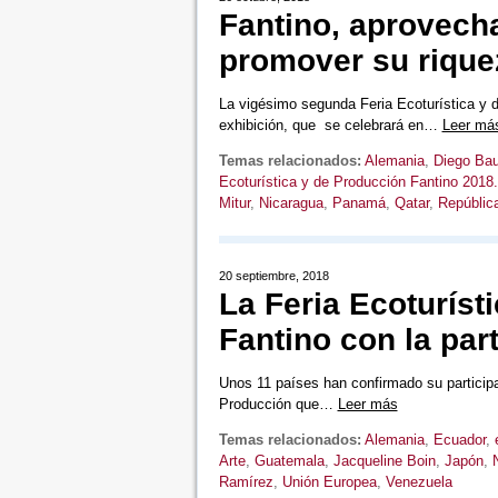
Fantino, aprovecha
promover su riquez
La vigésimo segunda Feria Ecoturística y d
exhibición, que se celebrará en…
Leer má
Temas relacionados:
Alemania
,
Diego Bau
Ecoturística y de Producción Fantino 2018.
Mitur
,
Nicaragua
,
Panamá
,
Qatar
,
Repúblic
20 septiembre, 2018
La Feria Ecoturíst
Fantino con la par
Unos 11 países han confirmado su participa
Producción que…
Leer más
Temas relacionados:
Alemania
,
Ecuador
,
Arte
,
Guatemala
,
Jacqueline Boin
,
Japón
,
Ramírez
,
Unión Europea
,
Venezuela