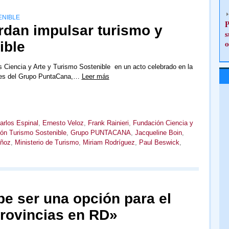
ENIBLE
P
dan impulsar turismo y
s
o
ible
 Ciencia y Arte y Turismo Sostenible en un acto celebrado en la
nes del Grupo PuntaCana,…
Leer más
arlos Espinal
,
Ernesto Veloz
,
Frank Rainieri
,
Fundación Ciencia y
ón Turismo Sostenible
,
Grupo PUNTACANA
,
Jacqueline Boin
,
ñoz
,
Ministerio de Turismo
,
Miriam Rodríguez
,
Paul Beswick
,
e ser una opción para el
provincias en RD»