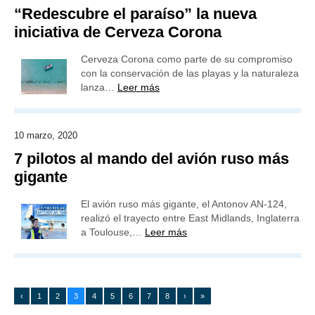
“Redescubre el paraíso” la nueva
iniciativa de Cerveza Corona
Cerveza Corona como parte de su compromiso
con la conservación de las playas y la naturaleza
lanza…
Leer más
10 marzo, 2020
7 pilotos al mando del avión ruso más
gigante
El avión ruso más gigante, el Antonov AN-124,
realizó el trayecto entre East Midlands, Inglaterra
a Toulouse,…
Leer más
‹
1
2
3
4
5
6
7
8
›
»