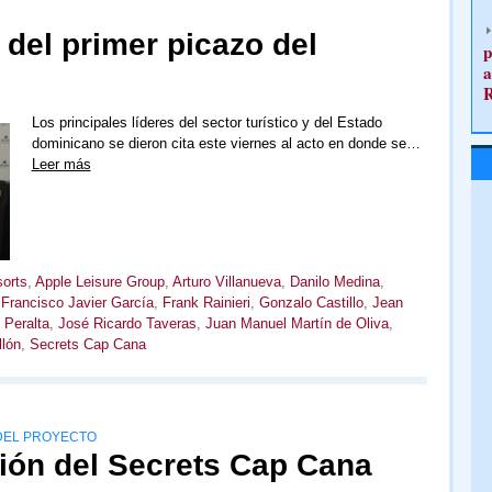
 del primer picazo del
p
a
Los principales líderes del sector turístico y del Estado
dominicano se dieron cita este viernes al acto en donde se…
Leer más
orts
,
Apple Leisure Group
,
Arturo Villanueva
,
Danilo Medina
,
,
Francisco Javier García
,
Frank Rainieri
,
Gonzalo Castillo
,
Jean
Peralta
,
José Ricardo Taveras
,
Juan Manuel Martín de Oliva
,
lón
,
Secrets Cap Cana
 DEL PROYECTO
ión del Secrets Cap Cana