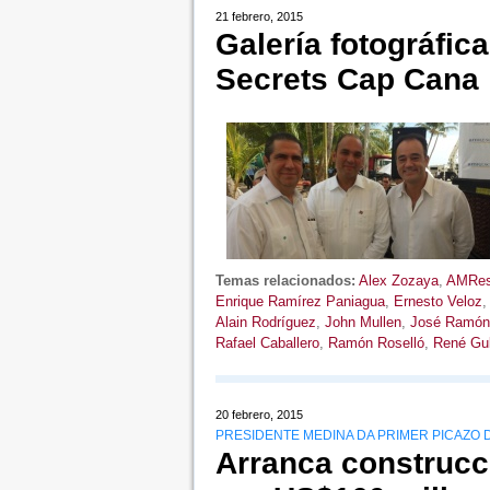
21 febrero, 2015
Galería fotográfica
Secrets Cap Cana
Temas relacionados:
Alex Zozaya
,
AMRes
Enrique Ramírez Paniagua
,
Ernesto Veloz
Alain Rodríguez
,
John Mullen
,
José Ramón 
Rafael Caballero
,
Ramón Roselló
,
René Gul
20 febrero, 2015
PRESIDENTE MEDINA DA PRIMER PICAZO
Arranca construcc