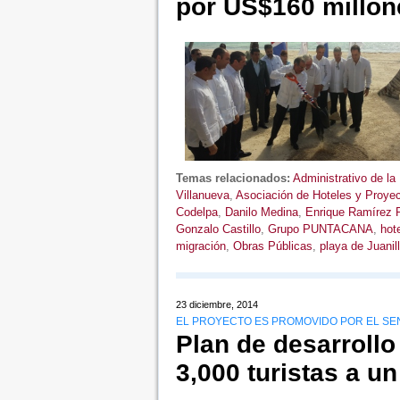
por US$160 millon
Temas relacionados:
Administrativo de la
Villanueva
,
Asociación de Hoteles y Proyec
Codelpa
,
Danilo Medina
,
Enrique Ramírez 
Gonzalo Castillo
,
Grupo PUNTACANA
,
hot
migración
,
Obras Públicas
,
playa de Juanil
23 diciembre, 2014
EL PROYECTO ES PROMOVIDO POR EL SEN
Plan de desarrollo
3,000 turistas a u