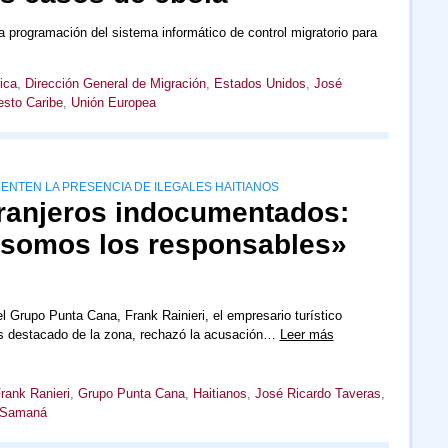
a programación del sistema informático de control migratorio para
ica
,
Dirección General de Migración
,
Estados Unidos
,
José
sto Caribe
,
Unión Europea
NTEN LA PRESENCIA DE ILEGALES HAITIANOS
tranjeros indocumentados:
 somos los responsables»
el Grupo Punta Cana, Frank Rainieri, el empresario turístico
 destacado de la zona, rechazó la acusación…
Leer más
rank Ranieri
,
Grupo Punta Cana
,
Haitianos
,
José Ricardo Taveras
,
Samaná