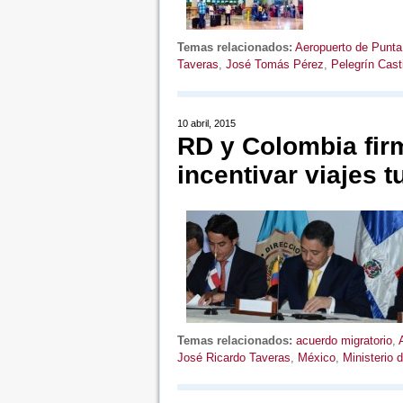
Temas relacionados:
Aeropuerto de Punt
Taveras
,
José Tomás Pérez
,
Pelegrín Casti
10 abril, 2015
RD y Colombia fir
incentivar viajes t
Temas relacionados:
acuerdo migratorio
,
José Ricardo Taveras
,
México
,
Ministerio 