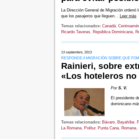
La Dirección General de Migración ordenó l
que los pasajeros que lleguen…
Leer más
Temas relacionados:
Canadá
,
Centroamér
Ricardo Taveras
,
República Dominicana
,
Re
13 septiembre, 2013
RESPONDE A MIGRACIÓN SOBRE QUE FOME
Rainieri, sobre ex
«Los hoteleros no
Por
S. V.
El presidente d
dominicano más
Temas relacionados:
Bávaro
,
Bayahíbe
,
F
La Romana
,
Politur
,
Punta Cana
,
Romana
,