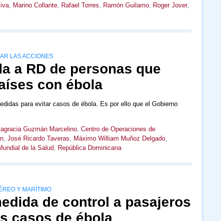
iva
,
Marino Collante
,
Rafael Torres
,
Ramón Guilamo
,
Roger Jover
,
AR LAS ACCIONES
ada a RD de personas que
aíses con ébola
idas para evitar casos de ébola. Es por ello que el Gobierno
tagracia Guzmán Marcelino
,
Centro de Operaciones de
ón
,
José Ricardo Taveras
,
Máximo William Muñoz Delgado
,
undial de la Salud
,
República Dominicana
ÉREO Y MARÍTIMO
edida de control a pasajeros
es casos de ébola