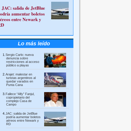
JAC: salida de JetBlue
odría aumentar boletos
éreos entre Newark y
RD
Lo más leído
Sergio Carlo: nueva
denuncia sobre
restricciones al acceso
público a playas
Arajet: malestar en
turistas argentinos al
quedar varados en
Punta Cana
Fallece “Alfy” Fanjul,
copropietario del
complejo Casa de
Campo
JAC: salida de JetBlue
podría aumentar boletos
aéreos entre Newark y
RD