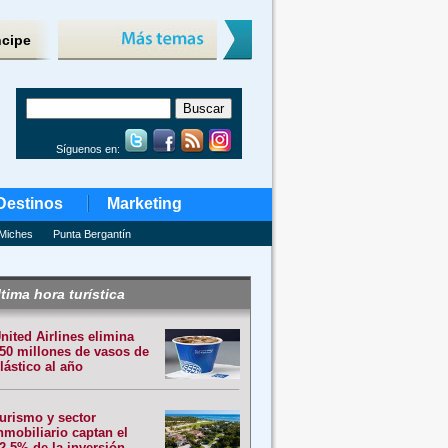
ncipe
Síguenos en:
Destinos
Marketing
Miches
Punta Bergantín
tima hora turística
nited Airlines elimina
50 millones de vasos de
lástico al año
urismo y sector
nmobiliario captan el
2.5% de la inversión