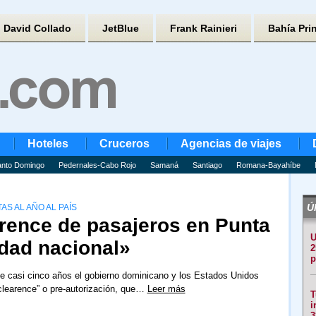
David Collado
JetBlue
Frank Rainieri
Bahía Pri
Hoteles
Cruceros
Agencias de viajes
nto Domingo
Pedernales-Cabo Rojo
Samaná
Santiago
Romana-Bayahíbe
Úl
S AL AÑO AL PAÍS
arence de pasajeros en Punta
U
idad nacional»
2
p
e casi cinco años el gobierno dominicano y los Estados Unidos
eclearence” o pre-autorización, que…
Leer más
T
i
3