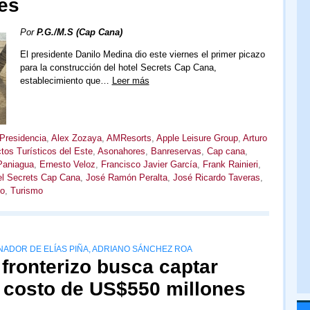
es
Por
P.G./M.S (Cap Cana)
El presidente Danilo Medina dio este viernes el primer picazo
para la construcción del hotel Secrets Cap Cana,
establecimiento que…
Leer más
 Presidencia
,
Alex Zozaya
,
AMResorts
,
Apple Leisure Group
,
Arturo
tos Turísticos del Este
,
Asonahores
,
Banreservas
,
Cap cana
,
Paniagua
,
Ernesto Veloz
,
Francisco Javier García
,
Frank Rainieri
,
el Secrets Cap Cana
,
José Ramón Peralta
,
José Ricardo Taveras
,
lo
,
Turismo
ADOR DE ELÍAS PIÑA, ADRIANO SÁNCHEZ ROA
 fronterizo busca captar
n costo de US$550 millones