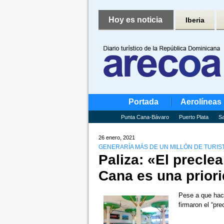
Hoy es noticia
Iberia
Portada
Aerolíneas
Punta Cana-Bávaro
Puerto Plata
Sa
26 enero, 2021
GENERARÍA MÁS DE UN MILLÓN DE TURISTA
Paliza: «El precle
Cana es una prior
Pese a que hac
firmaron el “pr