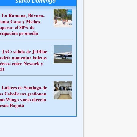
Santo Domingo
La Romana, Bávaro-
unta Cana y Miches
uperan el 80% de
cupación promedio
JAC: salida de JetBlue
odría aumentar boletos
éreos entre Newark y
RD
Líderes de Santiago de
os Caballeros gestionan
on Wingo vuelo directo
esde Bogotá