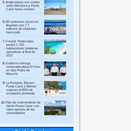
Arajet pausa sus vuelos
entre Mendoza y Punta
Cana hasta octubre
RD pulveriza récord en
llegadas con 7,7
millones de visitantes
hasta julio
Freund: Pedernales
tendrá 1,700
habitaciones hoteleras
operativas al final de
2027
Gobierno entrega
remozada playa El Faro
en San Pedro de
Macorís
La Romana, Bávaro-
Punta Cana y Miches
superan el 80% de
ocupación promedio
Plan de ordenamiento de
Verón-Punta Cana: ven
clave aportes de las
comunidades