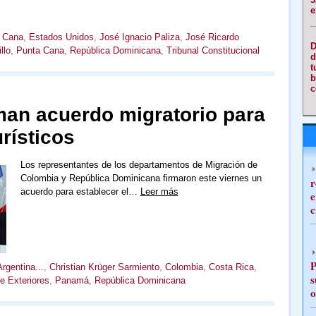
e
a Cana
,
Estados Unidos
,
José Ignacio Paliza
,
José Ricardo
D
llo
,
Punta Cana
,
República Dominicana
,
Tribunal Constitucional
d
t
b
c
man acuerdo migratorio para
urísticos
Los representantes de los departamentos de Migración de
Colombia y República Dominicana firmaron este viernes un
r
acuerdo para establecer el…
Leer más
e
c
P
Argentina...
,
Christian Krüger Sarmiento
,
Colombia
,
Costa Rica
,
s
de Exteriores
,
Panamá
,
República Dominicana
o