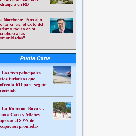
xtranjera en RD
e Marchena: “Más allá
e las cifras, el éxito del
urismo radica en su
eneficio a las
omunidades”
Punta Cana
Los tres principales
etos turísticos que
nfrenta RD para seguir
reciendo
La Romana, Bávaro-
unta Cana y Miches
uperan el 80% de
cupación promedio