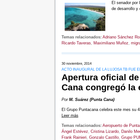
El senador por 
de desarrollo y
Temas relacionados:
Adriano Sánchez Ro
Ricardo Taveras
,
Maximiliano Muñoz
,
migr
30 noviembre, 2014
ACTO INAUGURAL DE LA LUJOSA TB FUE 
Apertura oficial d
Cana congregó la él
Por
M. Suárez (Punta Cana)
El Grupo Puntacana celebra este mes su 45 
Leer más
Temas relacionados:
Aeropuerto de Punt
Ángel Estévez
,
Cristina Lizardo
,
Danilo Me
Frank Rainieri
,
Gonzalo Castillo
,
Grupo P