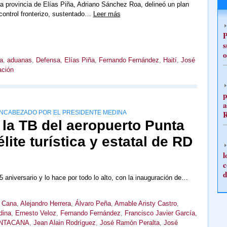
la provincia de Elías Piña, Adriano Sánchez Roa, delineó un plan
 control fronterizo, sustentado…
Leer más
P
s
o
a
,
aduanas
,
Defensa
,
Elías Piña
,
Fernando Fernández
,
Haití
,
José
ación
p
a
ENCABEZADO POR EL PRESIDENTE MEDINA
e la TB del aeropuerto Punta
ite turística y estatal de RD
l
c
d
aniversario y lo hace por todo lo alto, con la inauguración de…
a Cana
,
Alejandro Herrera
,
Álvaro Peña
,
Amable Aristy Castro
,
dina
,
Ernesto Veloz
,
Fernando Fernández
,
Francisco Javier García
,
UNTACANA
,
Jean Alain Rodríguez
,
José Ramón Peralta
,
José