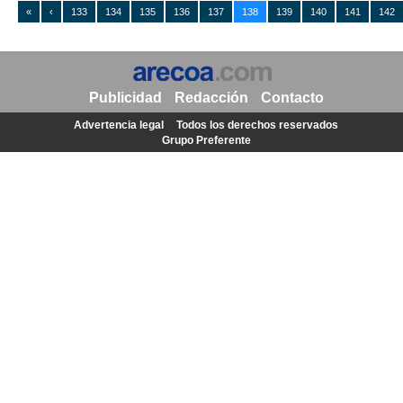
«
‹
133
134
135
136
137
138
139
140
141
142
Publicidad
Redacción
Contacto
Advertencia legal
Todos los derechos reservados
Grupo Preferente