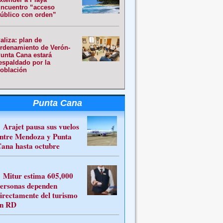
ncuentro “acceso
úblico con orden”
aliza: plan de
rdenamiento de Verón-
unta Cana estará
espaldado por la
oblación
Punta Cana
Arajet pausa sus vuelos
ntre Mendoza y Punta
ana hasta octubre
Mitur estima 605,000
ersonas dependen
irectamente del turismo
n RD