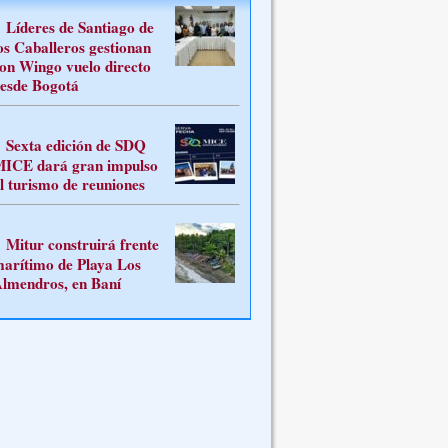
Líderes de Santiago de
os Caballeros gestionan
on Wingo vuelo directo
esde Bogotá
Sexta edición de SDQ
ICE dará gran impulso
l turismo de reuniones
Mitur construirá frente
arítimo de Playa Los
lmendros, en Baní