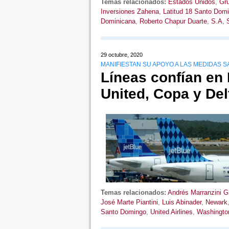
Temas relacionados:
Estados Unidos
,
Gr
Inversiones Zahena
,
Latitud 18 Santo Dom
Dominicana
,
Roberto Chapur Duarte
,
S.A
,
29 octubre, 2020
MANIFIESTAN SU APOYO A LAS MEDIDAS 
Líneas confían en
United, Copa y Del
Temas relacionados:
Andrés Marranzini Gr
José Marte Piantini
,
Luis Abinader
,
Newark
Santo Domingo
,
United Airlines
,
Washingto