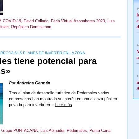
l
c
P
,
COVID-19
,
David Collado
,
Feria Virtual Asonahores 2020
,
Luis
d
nieri
,
República Dominicana
M
ARECOA SUS PLANES DE INVERTIR EN LA ZONA
a
les tiene potencial para
es»
m
Por
Andreina Germán
A
Tras el plan de desarrollo turístico de Pedernales varios
empresarios han mostrado su interés en una alianza público-
privada para invertir en…
Leer más
,
Grupo PUNTACANA
,
Luis Abinader
,
Pedernales
,
Punta Cana
,