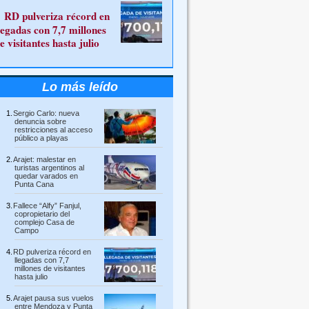
RD pulveriza récord en
legadas con 7,7 millones
e visitantes hasta julio
Lo más leído
Sergio Carlo: nueva
denuncia sobre
restricciones al acceso
público a playas
Arajet: malestar en
turistas argentinos al
quedar varados en
Punta Cana
Fallece “Alfy” Fanjul,
copropietario del
complejo Casa de
Campo
RD pulveriza récord en
llegadas con 7,7
millones de visitantes
hasta julio
Arajet pausa sus vuelos
entre Mendoza y Punta