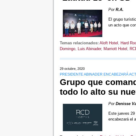
Por
R.A.
El grupo turísti
un acto que co
Temas relacionados:
Aloft Hotel
,
Hard Roc
Domingo
,
Luis Abinader
,
Marriott Hotel
,
RCD
29 octubre, 2020
PRESIDENTE ABINADER ENCABEZARÁ ACTO
Grupo que comand
todo lo alto su nu
Por
Denisse Va
Este jueves 29 
encabezará el 