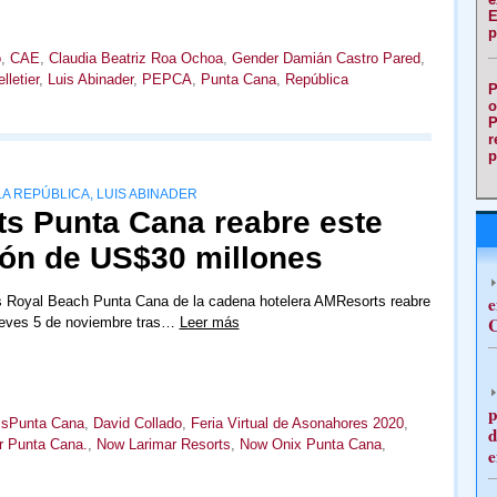
E
p
o
,
CAE
,
Claudia Beatriz Roa Ochoa
,
Gender Damián Castro Pared
,
letier
,
Luis Abinader
,
PEPCA
,
Punta Cana
,
República
P
o
P
r
p
A REPÚBLICA, LUIS ABINADER
ts Punta Cana reabre este
ión de US$30 millones
e
ts Royal Beach Punta Cana de la cadena hotelera AMResorts reabre
C
ueves 5 de noviembre tras…
Leer más
p
ssPunta Cana
,
David Collado
,
Feria Virtual de Asonahores 2020
,
d
r Punta Cana.
,
Now Larimar Resorts
,
Now Onix Punta Cana
,
e