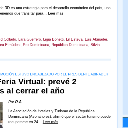
e RD es una estrategia para el desarrollo económico del país, una
 tenemos que transitar para…
Leer más
id Collado
,
Lara Guerrero
,
Ligia Bonetti
,
Lil Esteva
,
Luis Abinader
,
ra Elmúdesi
,
Pro-Dominicana
,
República Dominicana
,
Silvia
OMOCIÓN ESTUVO ENCABEZADO POR EL PRESIDENTE ABINADER
ria Virtual: prevé 2
s al cerrar el año
Por
R.A.
La Asociación de Hoteles y Turismo de la República
Dominicana (Asonahores), afirmó que el sector turismo puede
recuperarse en 24…
Leer más