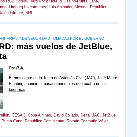
upo RCD Hotels
,
Hard Rock Hotel & Casino-Punta Cana
,
ingo
,
Limburg Investments
,
Luis Abinader
,
México
,
República
Salón Filmore
,
SRL
SANITARIAS Y DE SEGURIDAD TOMADAS POR EL GOBIERNO
 RD: más vuelos de JetBlue,
ta
Por
R.A.
El presidente de la Junta de Aviación Civil (JAC), José Marte
Piantini, anunció el pasado miércoles que cuatro de las…
Leer más
ullón
,
CESAC
,
Copa Airlines
,
David Collado
,
Delta
,
JAC
,
JetBlue
,
,
Punta Cana
,
República Dominicana
,
Román Caamaño Vélez
,
n