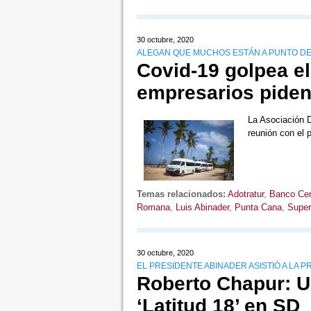
30 octubre, 2020
ALEGAN QUE MUCHOS ESTÁN A PUNTO D
Covid-19 golpea el 
empresarios piden
La Asociación D
reunión con el 
Temas relacionados:
Adotratur
,
Banco Cen
Romana
,
Luis Abinader
,
Punta Cana
,
Super
30 octubre, 2020
EL PRESIDENTE ABINADER ASISTIÓ A LA
Roberto Chapur: U
‘Latitud 18’ en SD