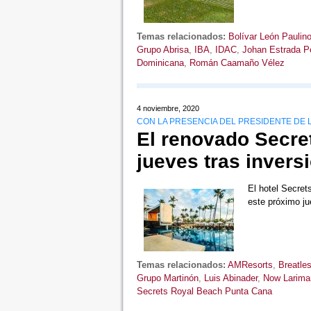
Temas relacionados:
Bolívar León Paulin
Grupo Abrisa
,
IBA
,
IDAC
,
Johan Estrada Pel
Dominicana
,
Román Caamaño Vélez
4 noviembre, 2020
CON LA PRESENCIA DEL PRESIDENTE DE L
El renovado Secre
jueves tras invers
El hotel Secre
este próximo j
Temas relacionados:
AMResorts
,
Breatle
Grupo Martinón
,
Luis Abinader
,
Now Larima
Secrets Royal Beach Punta Cana