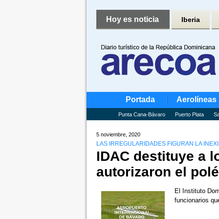
Hoy es noticia
Iberia
Portada
Aerolíneas
Punta Cana-Bávaro
Puerto Plata
Sa
5 noviembre, 2020
LAS IRREGULARIDADES FIGURAN LA INEX
IDAC destituye a l
autorizaron el po
El Instituto Do
funcionarios qu