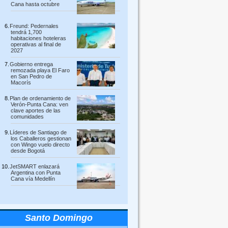
Cana hasta octubre
Freund: Pedernales
tendrá 1,700
habitaciones hoteleras
operativas al final de
2027
Gobierno entrega
remozada playa El Faro
en San Pedro de
Macorís
Plan de ordenamiento de
Verón-Punta Cana: ven
clave aportes de las
comunidades
Líderes de Santiago de
los Caballeros gestionan
con Wingo vuelo directo
desde Bogotá
JetSMART enlazará
Argentina con Punta
Cana vía Medellín
Santo Domingo