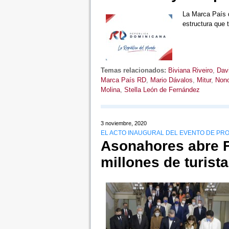
La Marca País d
estructura que
Temas relacionados:
Biviana Riveiro
,
Dav
Marca País RD
,
Mario Dávalos
,
Mitur
,
Nono
Molina
,
Stella León de Fernández
3 noviembre, 2020
EL ACTO INAUGURAL DEL EVENTO DE PR
Asonahores abre Fe
millones de turista