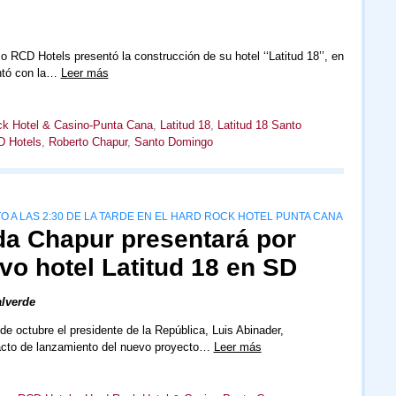
co RCD Hotels presentó la construcción de su hotel ‘‘Latitud 18’’, en
ntó con la…
Leer más
k Hotel & Casino-Punta Cana
,
Latitud 18
,
Latitud 18 Santo
 Hotels
,
Roberto Chapur
,
Santo Domingo
 A LAS 2:30 DE LA TARDE EN EL HARD ROCK HOTEL PUNTA CANA
a Chapur presentará por
evo hotel Latitud 18 en SD
lverde
de octubre el presidente de la República, Luis Abinader,
acto de lanzamiento del nuevo proyecto…
Leer más