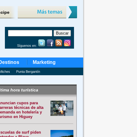
ncipe
Síguenos en:
Destinos
Marketing
Miches
Punta Bergantín
tima hora turística
nuncian cupos para
arreras técnicas de alta
emanda en hotelería y
urismo en Higuey
scuelas de surf piden
xtender a Playa