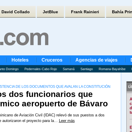
David Collado
JetBlue
Frank Rainieri
Bahía Pri
Hoteles
Cruceros
Agencias de viajes
nto Domingo
Pedernales-Cabo Rojo
Samaná
Santiago
Romana-Bayahíbe
Úl
ISTENCIA DE LOS DOCUMENTOS QUE AVALAN LA CONSTITUCIÓN
os dos funcionarios que
A
lémico aeropuerto de Bávaro
c
d
t
minicano de Aviación Civil (IDAC) relevó de sus puestos a dos
e autorizaron el proyecto para la…
Leer más
E
e