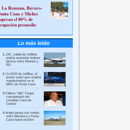
La Romana, Bávaro-
unta Cana y Miches
uperan el 80% de
cupación promedio
Lo más leído
JAC: salida de JetBlue
podría aumentar boletos
aéreos entre Newark y
RD
Un A320 de JetBlue, el
primer avión que recibirá
mantenimiento en el
MRO de Punta Cana
Fallece “Alfy” Fanjul,
copropietario del
complejo Casa de
Campo
Arajet pausa sus vuelos
entre Mendoza y Punta
Cana hasta octubre