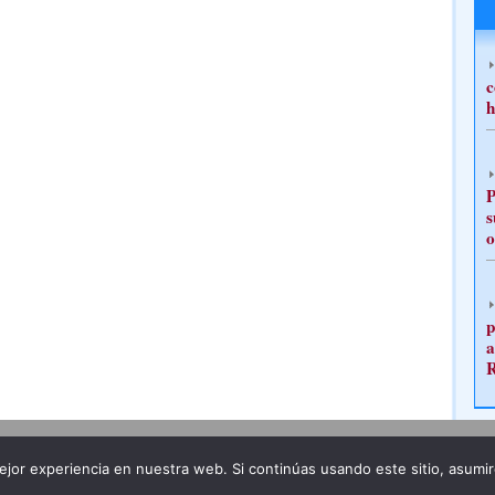
c
h
P
s
o
p
a
Publicidad
Redacción
jor experiencia en nuestra web. Si continúas usando este sitio, asumi
ncia legal
Todos los derechos reservados
Grupo Pre