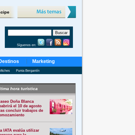
ncipe
Síguenos en:
Destinos
Marketing
Miches
Punta Bergantín
tima hora turística
aseo Doña Blanca
eabrirá el 10 de agosto
ras concluir trabajos de
emozamiento
a IATA evalúa utilizar
argazo para la