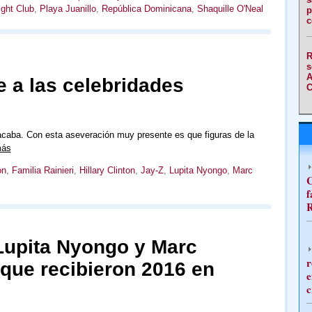
ght Club
,
Playa Juanillo
,
República Dominicana
,
Shaquille O'Neal
p
c
R
s
A
 a las celebridades
C
acaba. Con esta aseveración muy presente es que figuras de la
más
on
,
Familia Rainieri
,
Hillary Clinton
,
Jay-Z
,
Lupita Nyongo
,
Marc
C
f
R
Lupita Nyongo y Marc
r
que recibieron 2016 en
e
c