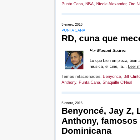
Punta Cana
,
NBA
,
Nicole Alexander
,
Oro Ni
5 enero, 2016
PUNTA CANA
RD, cuna que mece
Por
Manuel Suárez
Lo que bien empieza, bien 
música, el cine, la…
Leer 
Temas relacionados:
Benyoncé
,
Bill Clint
Anthony
,
Punta Cana
,
Shaquille O'Neal
5 enero, 2016
Benyoncé, Jay Z, 
Anthony, famosos 
Dominicana