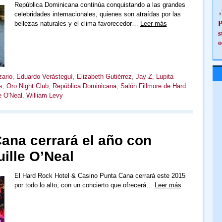
República Dominicana continúa conquistando a las grandes
celebridades internacionales, quienes son atraídas por las
P
bellezas naturales y el clima favorecedor…
Leer más
s
o
zario
,
Eduardo Verásteguí
,
Elizabeth Gutiérrez
,
Jay-Z
,
Lupita
s
,
Oro Night Club
,
República Dominicana
,
Salón Fillmore de Hard
e O'Neal
,
William Levy
ana cerrará el año con
ille O’Neal
El Hard Rock Hotel & Casino Punta Cana cerrará este 2015
por todo lo alto, con un concierto que ofrecerá…
Leer más