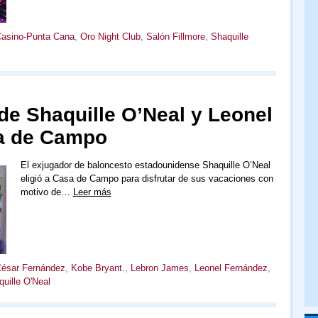
Casino-Punta Cana
,
Oro Night Club
,
Salón Fillmore
,
Shaquille
e Shaquille O’Neal y Leonel
a de Campo
El exjugador de baloncesto estadounidense Shaquille O’Neal
eligió a Casa de Campo para disfrutar de sus vacaciones con
motivo de…
Leer más
ésar Fernández
,
Kobe Bryant.
,
Lebron James
,
Leonel Fernández
,
uille O'Neal