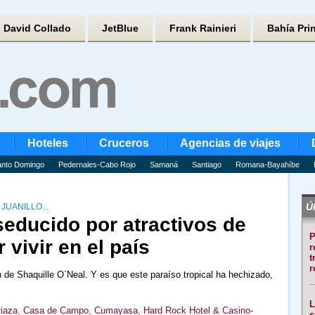
David Collado
JetBlue
Frank Rainieri
Bahía Pri
Hoteles
Cruceros
Agencias de viajes
nto Domingo
Pedernales-Cabo Rojo
Samaná
Santiago
Romana-Bayahíbe
Úl
JUANILLO...
seducido por atractivos de
P
 vivir en el país
r
t
r
de Shaquille O`Neal. Y es que este paraíso tropical ha hechizado,
L
riaza
,
Casa de Campo
,
Cumayasa
,
Hard Rock Hotel & Casino-
s