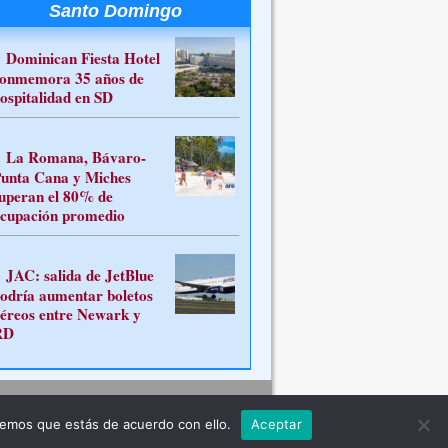
Santo Domingo
Dominican Fiesta Hotel
onmemora 35 años de
ospitalidad en SD
La Romana, Bávaro-
unta Cana y Miches
uperan el 80% de
cupación promedio
JAC: salida de JetBlue
odría aumentar boletos
éreos entre Newark y
RD
Contacto
remos que estás de acuerdo con ello.
Aceptar
ferente