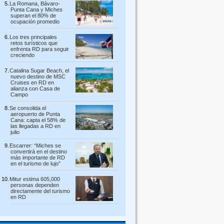
La Romana, Bávaro-
Punta Cana y Miches
superan el 80% de
ocupación promedio
Los tres principales
retos turísticos que
enfrenta RD para seguir
creciendo
Catalina Sugar Beach, el
nuevo destino de MSC
Cruises en RD en
alianza con Casa de
Campo
Se consolida el
aeropuerto de Punta
Cana: capta el 58% de
las llegadas a RD en
julio
Escarrer: “Miches se
convertirá en el destino
más importante de RD
en el turismo de lujo”
Mitur estima 605,000
personas dependen
directamente del turismo
en RD