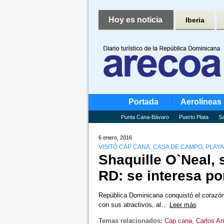
Hoy es noticia
Iberia
Portada
Aerolíneas
Punta Cana-Bávaro
Puerto Plata
Sa
6 enero, 2016
VISITÓ CAP CANA, CASA DE CAMPO, PLAYA 
Shaquille O`Neal, 
RD: se interesa por
República Dominicana conquistó el corazón 
con sus atractivos, al…
Leer más
Temas relacionados:
Cap cana
,
Carlos Ar