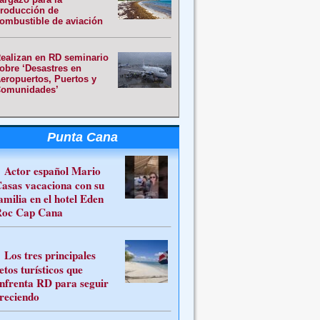
roducción de
ombustible de aviación
ealizan en RD seminario
obre ‘Desastres en
eropuertos, Puertos y
omunidades’
Punta Cana
Actor español Mario
asas vacaciona con su
amilia en el hotel Eden
oc Cap Cana
Los tres principales
etos turísticos que
nfrenta RD para seguir
reciendo