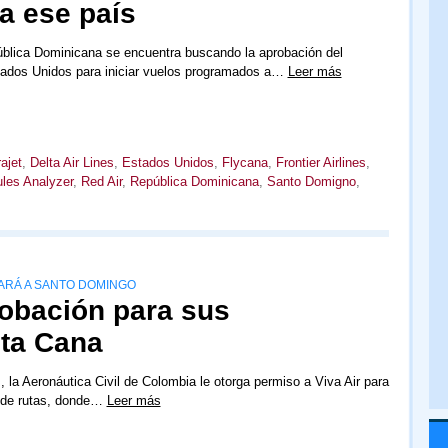
a ese país
ública Dominicana se encuentra buscando la aprobación del
tados Unidos para iniciar vuelos programados a…
Leer más
ajet
,
Delta Air Lines
,
Estados Unidos
,
Flycana
,
Frontier Airlines
,
es Analyzer
,
Red Air
,
República Dominicana
,
Santo Domigno
,
ARÁ A SANTO DOMINGO
robación para sus
ta Cana
, la Aeronáutica Civil de Colombia le otorga permiso a Viva Air para
 de rutas, donde…
Leer más