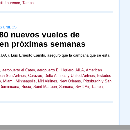
tt Laurence
,
Tampa
S UNIDOS
480 nuevos vuelos de
 en próximas semanas
l (JAC), Luis Ernesto Camilo, aseguró que la campaña que se está
,
aeropuerto el Catey
,
aeropuerto El Higüero
,
AILA
,
American
an Sun Airlines
,
Curazao
,
Delta Airlines y United Airlines
,
Estados
o
,
Miami
,
Minneapolis
,
MN Airlines
,
New Orleans
,
Pittsburgh y San
 Dominicana
,
Rusia
,
Saint Marteen
,
Samaná
,
Swift Air
,
Tampa
,