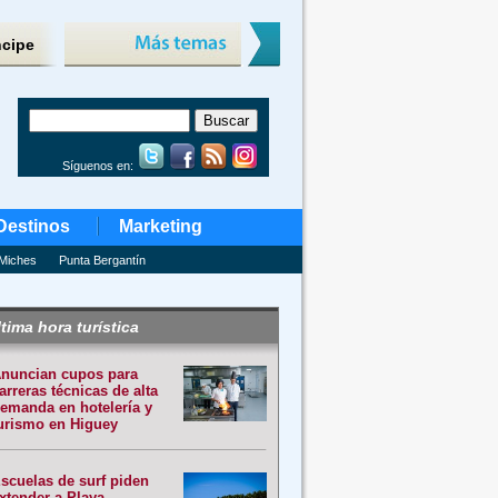
ncipe
Síguenos en:
Destinos
Marketing
Miches
Punta Bergantín
tima hora turística
nuncian cupos para
arreras técnicas de alta
emanda en hotelería y
urismo en Higuey
scuelas de surf piden
xtender a Playa