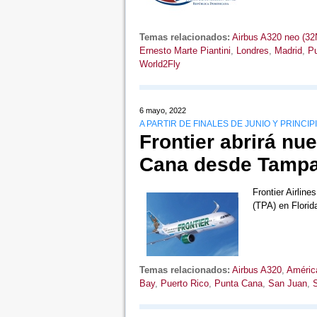
Temas relacionados:
Airbus A320 neo (32
Ernesto Marte Piantini
,
Londres
,
Madrid
,
P
World2Fly
6 mayo, 2022
A PARTIR DE FINALES DE JUNIO Y PRINCIP
Frontier abrirá nu
Cana desde Tamp
Frontier Airlin
(TPA) en Florid
Temas relacionados:
Airbus A320
,
América
Bay
,
Puerto Rico
,
Punta Cana
,
San Juan
,