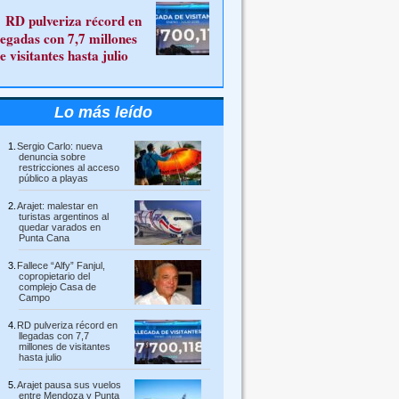
RD pulveriza récord en
legadas con 7,7 millones
e visitantes hasta julio
Lo más leído
Sergio Carlo: nueva
denuncia sobre
restricciones al acceso
público a playas
Arajet: malestar en
turistas argentinos al
quedar varados en
Punta Cana
Fallece “Alfy” Fanjul,
copropietario del
complejo Casa de
Campo
RD pulveriza récord en
llegadas con 7,7
millones de visitantes
hasta julio
Arajet pausa sus vuelos
entre Mendoza y Punta