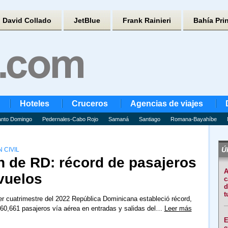
David Collado
JetBlue
Frank Rainieri
Bahía Pri
Hoteles
Cruceros
Agencias de viajes
nto Domingo
Pedernales-Cabo Rojo
Samaná
Santiago
Romana-Bayahíbe
Úl
 CIVIL
n de RD: récord de pasajeros
A
vuelos
c
d
t
er cuatrimestre del 2022 República Dominicana estableció récord,
60,661 pasajeros vía aérea en entradas y salidas del…
Leer más
E
e