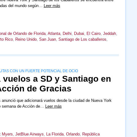
tadas del mundo según…
Leer más
onal de Orlando de Florida
,
Atlanta
,
Delhi
,
Dubai
,
El Cairo
,
Jeddah
,
to Rico
,
Reino Unido
,
San Juan
,
Santiago de Los caballeros
,
RUTAS CON UN FUERTE POTENCIAL DE OCIO
 vuelos a SD y Santiago en
Acción de Gracias
 anunció que adicionará vuelos desde la ciudad de Nueva York
 de semana de Acción de…
Leer más
t Myers
,
JetBlue Airways
,
La Florida
,
Orlando
,
República