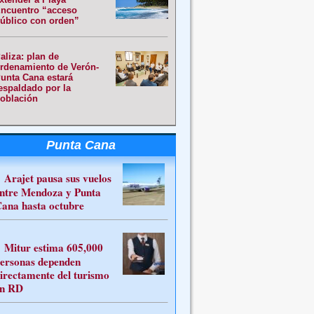
ncuentro “acceso
úblico con orden”
aliza: plan de
rdenamiento de Verón-
unta Cana estará
espaldado por la
oblación
Punta Cana
Arajet pausa sus vuelos
ntre Mendoza y Punta
ana hasta octubre
Mitur estima 605,000
ersonas dependen
irectamente del turismo
n RD