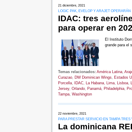
21 diciembre, 2021
LOGIC PAK, EVELOP Y ARAJET OPERARÁN
IDAC: tres aerolín
para operar en 20
El Instituto Do
grande para el 
Temas relacionados:
América Latina
,
Araj
Curazao
,
DW Dominican Wings
,
Estados U
Porcella
,
IDAC
,
La Habana
,
Lima
,
Lisboa
,
Jersey
,
Orlando
,
Panamá
,
Philadelphia
,
Pr
Tampa
,
Washington
22 noviembre, 2021
PARA PRESTAR SERVICIO EN TAMPA TRES
La dominicana RED