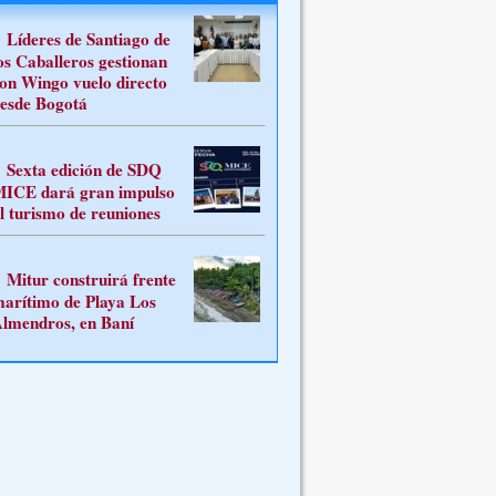
Líderes de Santiago de
os Caballeros gestionan
on Wingo vuelo directo
esde Bogotá
Sexta edición de SDQ
ICE dará gran impulso
l turismo de reuniones
Mitur construirá frente
arítimo de Playa Los
lmendros, en Baní