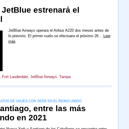
 JetBlue estrenará el
l
JetBlue Airways operara el Airbus A220 dos meses antes de
lo previsto. El primer vuelo se efectuara el próximo 26…
Leer
más
,
Fort Lauderdale
,
JetBlue Airways
,
Tampa
TOS DE VIAJES CON SEDE EN EL REINO UNIDO
antiago, entre las más
undo en 2021
ntre Nueva York y Santiago de los Caballeros se encuentra entre