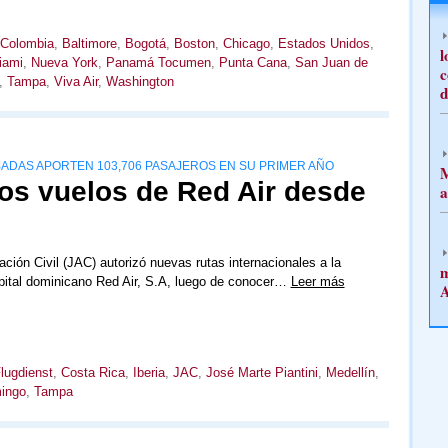
 Colombia
,
Baltimore
,
Bogotá
,
Boston
,
Chicago
,
Estados Unidos
,
l
iami
,
Nueva York
,
Panamá Tocumen
,
Punta Cana
,
San Juan de
c
,
Tampa
,
Viva Air
,
Washington
d
ADAS APORTEN 103,706 PASAJEROS EN SU PRIMER AÑO
M
s vuelos de Red Air desde
a
ación Civil (JAC) autorizó nuevas rutas internacionales a la
m
pital dominicano Red Air, S.A, luego de conocer…
Leer más
A
lugdienst
,
Costa Rica
,
Iberia
,
JAC
,
José Marte Piantini
,
Medellín
,
ingo
,
Tampa