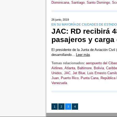
Dominicana
,
Santiago
,
Santo Domingo
,
Sco
26 junio, 2019
EN SU MAYORÍA DE CIUDADES DE ESTADO
JAC: RD recibirá 
pasajeros y carga
El presidente de la Junta de Aviación Civi
desarrollando…
Leer más
Temas relacionados:
aeropuerto del Cibao
Airlines
,
Atlanta
,
Baltimore
,
Bolivia
,
Caribbe
Unidos
,
JAC
,
Jet Blue
,
Luis Ernesto Camil
Juan
,
Puerto Rico
,
Punta Cana
,
República
Venezuela
1
2
3
4