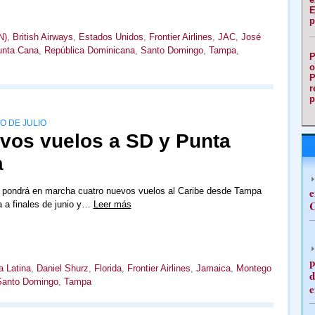
E
p
N)
,
British Airways
,
Estados Unidos
,
Frontier Airlines
,
JAC
,
José
unta Cana
,
República Dominicana
,
Santo Domingo
,
Tampa
,
P
o
P
r
p
IO DE JULIO
evos vuelos a SD y Punta
a
e
es pondrá en marcha cuatro nuevos vuelos al Caribe desde Tampa
C
a a finales de junio y…
Leer más
p
 Latina
,
Daniel Shurz
,
Florida
,
Frontier Airlines
,
Jamaica
,
Montego
d
Santo Domingo
,
Tampa
e