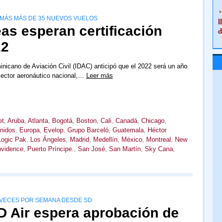
 MÁS MÁS DE 35 NUEVOS VUELOS
l
eas esperan certificación
d
22
minicano de Aviación Civil (IDAC) anticipó que el 2022 será un año
sector aeronáutico nacional,…
Leer más
et
,
Aruba
,
Atlanta
,
Bogotá
,
Boston
,
Cali
,
Canadá
,
Chicago
,
nidos
,
Europa
,
Evelop
,
Grupo Barceló
,
Guatemala
,
Héctor
Logic Pak
,
Los Ángeles
,
Madrid
,
Medellín
,
México
,
Montreal
,
New
ovidence
,
Puerto Príncipe.
,
San José
,
San Martín
,
Sky Cana
,
 VECES POR SEMANA DESDE SD
 Air espera aprobación de