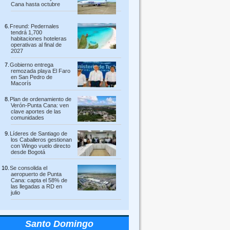
Cana hasta octubre
Freund: Pedernales
tendrá 1,700
habitaciones hoteleras
operativas al final de
2027
Gobierno entrega
remozada playa El Faro
en San Pedro de
Macorís
Plan de ordenamiento de
Verón-Punta Cana: ven
clave aportes de las
comunidades
Líderes de Santiago de
los Caballeros gestionan
con Wingo vuelo directo
desde Bogotá
Se consolida el
aeropuerto de Punta
Cana: capta el 58% de
las llegadas a RD en
julio
Santo Domingo