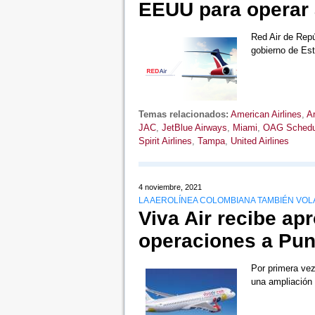
EEUU para operar 
Red Air de Rep
gobierno de Es
Temas relacionados:
American Airlines
,
Ar
JAC
,
JetBlue Airways
,
Miami
,
OAG Schedul
Spirit Airlines
,
Tampa
,
United Airlines
4 noviembre, 2021
LA AEROLÍNEA COLOMBIANA TAMBIÉN VOL
Viva Air recibe ap
operaciones a Pun
Por primera vez
una ampliación