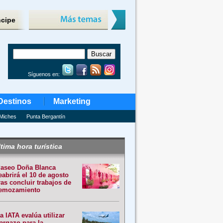
ncipe
Síguenos en:
Destinos
Marketing
Miches
Punta Bergantín
tima hora turística
aseo Doña Blanca
eabrirá el 10 de agosto
ras concluir trabajos de
emozamiento
a IATA evalúa utilizar
argazo para la