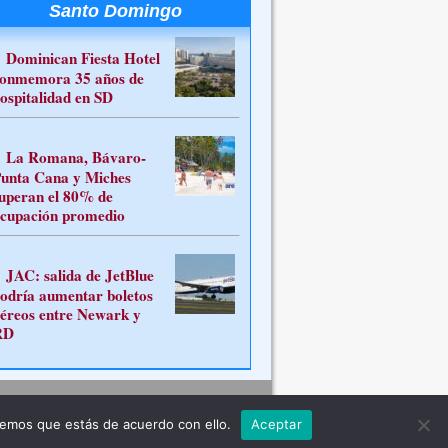
Santo Domingo
Dominican Fiesta Hotel
onmemora 35 años de
ospitalidad en SD
La Romana, Bávaro-
unta Cana y Miches
uperan el 80% de
cupación promedio
JAC: salida de JetBlue
odría aumentar boletos
éreos entre Newark y
RD
Contacto
remos que estás de acuerdo con ello.
Aceptar
ferente