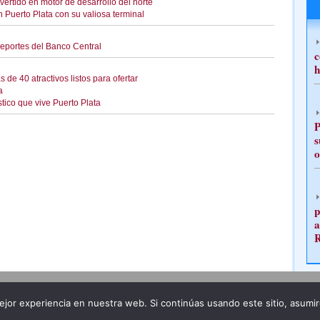
rtido en motor de desarrollo del norte
 Puerto Plata con su valiosa terminal
reportes del Banco Central
c
h
 de 40 atractivos listos para ofertar
a
tico que vive Puerto Plata
P
s
o
p
a
Publicidad
Redacción
jor experiencia en nuestra web. Si continúas usando este sitio, asumi
ncia legal
Todos los derechos reservados
Grupo Pre