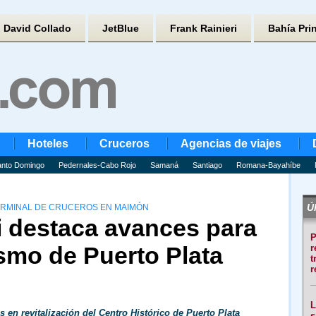
David Collado
JetBlue
Frank Rainieri
Bahía Pri
Hoteles
Cruceros
Agencias de viajes
nto Domingo
Pedernales-Cabo Rojo
Samaná
Santiago
Romana-Bayahíbe
Úl
TERMINAL DE CRUCEROS EN MAIMÓN
 destaca avances para
P
ismo de Puerto Plata
r
t
r
L
 en revitalización del Centro Histórico de Puerto Plata
s