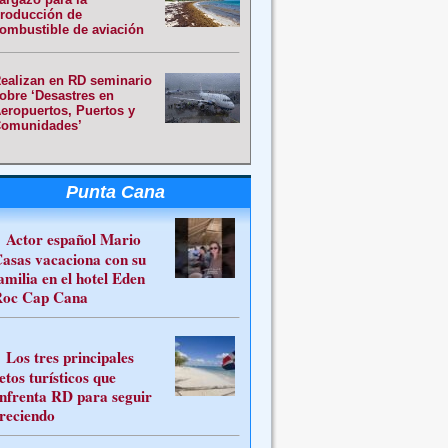
roducción de
ombustible de aviación
ealizan en RD seminario
obre ‘Desastres en
eropuertos, Puertos y
omunidades’
Punta Cana
Actor español Mario
asas vacaciona con su
amilia en el hotel Eden
oc Cap Cana
Los tres principales
etos turísticos que
nfrenta RD para seguir
reciendo