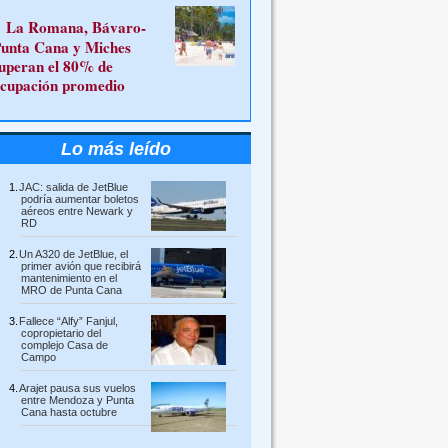
La Romana, Bávaro-
unta Cana y Miches
uperan el 80% de
cupación promedio
Lo más leído
JAC: salida de JetBlue
podría aumentar boletos
aéreos entre Newark y
RD
Un A320 de JetBlue, el
primer avión que recibirá
mantenimiento en el
MRO de Punta Cana
Fallece “Alfy” Fanjul,
copropietario del
complejo Casa de
Campo
Arajet pausa sus vuelos
entre Mendoza y Punta
Cana hasta octubre