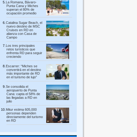
La Romana, Bávaro-
Punta Cana y Miches
superan el 80% de
ocupación promedio
Catalina Sugar Beach, el
nuevo destino de MSC
Cruises en RD en
alianza con Casa de
Campo
Los tres principales
retos turísticos que
enfrenta RD para seguir
creciendo
Escarrer: “Miches se
convertirá en el destino
más importante de RD
en el turismo de lujo”
Se consolida el
aeropuerto de Punta
Cana: capta el 58% de
las llegadas a RD en
julio
Mitur estima 605,000
personas dependen
directamente del turismo
en RD