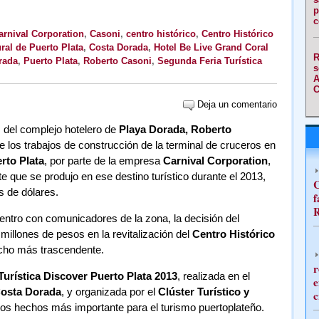
p
c
arnival Corporation
,
Casoni
,
centro histórico
,
Centro Histórico
ural de Puerto Plata
,
Costa Dorada
,
Hotel Be Live Grand Coral
R
rada
,
Puerto Plata
,
Roberto Casoni
,
Segunda Feria Turística
s
A
C
Deja un comentario
s del complejo hotelero de
Playa Dorada, Roberto
 de los trabajos de construcción de la terminal de cruceros en
rto Plata
, por parte de la empresa
Carnival Corporation
,
 que se produjo en ese destino turístico durante el 2013,
C
s de dólares.
f
R
entro con comunicadores de la zona, la decisión del
 millones de pesos en la revitalización del
Centro Histórico
cho más trascendente.
r
urística Discover Puerto Plata 2013
, realizada en el
e
osta Dorada
, y organizada por el
Clúster Turístico y
c
 los hechos más importante para el turismo puertoplateño.