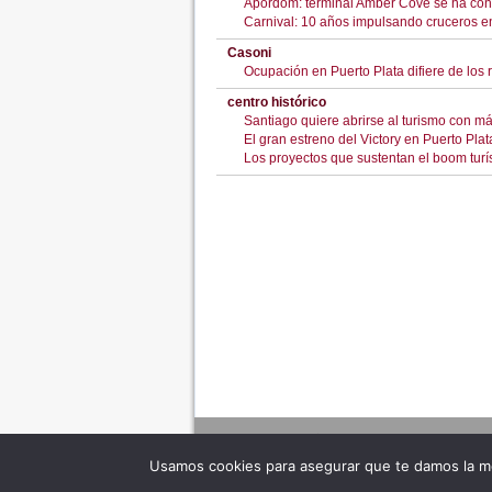
Apordom: terminal Amber Cove se ha conve
Carnival: 10 años impulsando cruceros en
Casoni
Ocupación en Puerto Plata difiere de los 
centro histórico
Santiago quiere abrirse al turismo con más
El gran estreno del Victory en Puerto Plat
Los proyectos que sustentan el boom turís
Usamos cookies para asegurar que te damos la me
Adverte