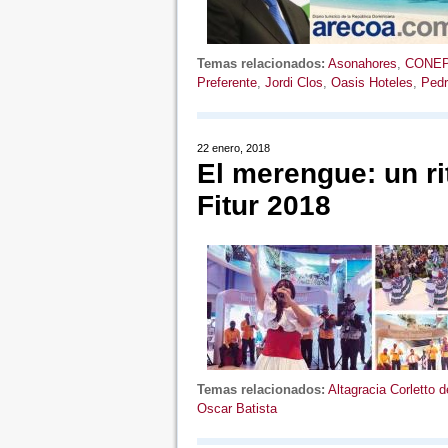
Temas relacionados:
Asonahores
,
CONE
Preferente
,
Jordi Clos
,
Oasis Hoteles
,
Pedr
22 enero, 2018
El merengue: un r
Fitur 2018
Temas relacionados:
Altagracia Corletto 
Oscar Batista