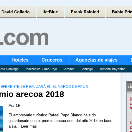
David Collado
JetBlue
Frank Rainieri
Bahía Pri
Hoteles
Cruceros
Agencias de viajes
nto Domingo
Pedernales-Cabo Rojo
Samaná
Santiago
Romana-Bayahíbe
Úl
EFERENTE SE REALIZARÁ EN EL MARCO DE FITUR
emio arecoa 2018
D
c
Por
LV
h
El empresario turístico Rafael Papo Blanco ha sido
galardonado con el premio arecoa.com del año 2018 en base
U
a su…
Leer más
2
p