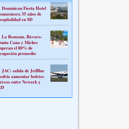
Dominican Fiesta Hotel
onmemora 35 años de
ospitalidad en SD
La Romana, Bávaro-
unta Cana y Miches
uperan el 80% de
cupación promedio
JAC: salida de JetBlue
odría aumentar boletos
éreos entre Newark y
RD