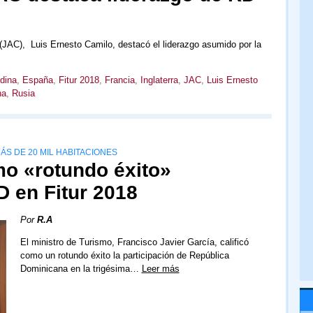
 (JAC), Luis Ernesto Camilo, destacó el liderazgo asumido por la
dina
,
España
,
Fitur 2018
,
Francia
,
Inglaterra
,
JAC
,
Luis Ernesto
na
,
Rusia
S DE 20 MIL HABITACIONES
mo «rotundo éxito»
D en Fitur 2018
Por
R.A
El ministro de Turismo, Francisco Javier García, calificó
como un rotundo éxito la participación de República
Dominicana en la trigésima…
Leer más