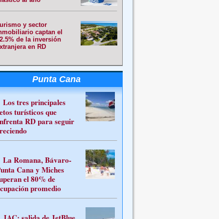
urismo y sector
nmobiliario captan el
2.5% de la inversión
xtranjera en RD
Punta Cana
Los tres principales
etos turísticos que
nfrenta RD para seguir
reciendo
La Romana, Bávaro-
unta Cana y Miches
uperan el 80% de
cupación promedio
JAC: salida de JetBlue