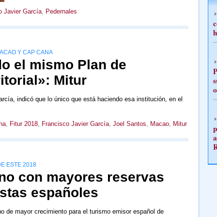
o Javier García
,
Pedernales
c
h
ACAO Y CAP CANA
o el mismo Plan de
P
torial»: Mitur
s
o
rcía, indicó que lo único que está haciendo esa institución, en el
na
,
Fitur 2018
,
Francisco Javier García
,
Joel Santos
,
Macao
,
Mitur
p
a
E ESTE 2018
no con mayores reservas
istas españoles
o de mayor crecimiento para el turismo emisor español de