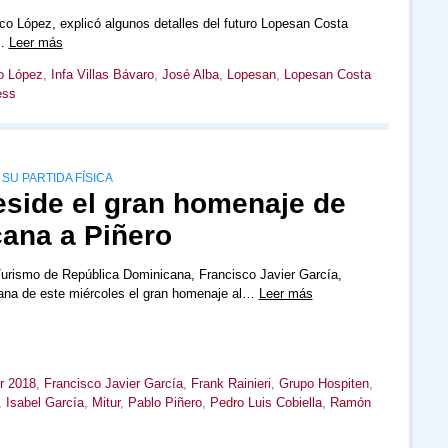
co López, explicó algunos detalles del futuro Lopesan Costa
n…
Leer más
o López
,
Infa Villas Bávaro
,
José Alba
,
Lopesan
,
Lopesan Costa
ess
SU PARTIDA FÍSICA
eside el gran homenaje de
ana a Piñero
Turismo de República Dominicana, Francisco Javier García,
ñana de este miércoles el gran homenaje al…
Leer más
ur 2018
,
Francisco Javier García
,
Frank Rainieri
,
Grupo Hospiten
,
,
Isabel García
,
Mitur
,
Pablo Piñero
,
Pedro Luis Cobiella
,
Ramón