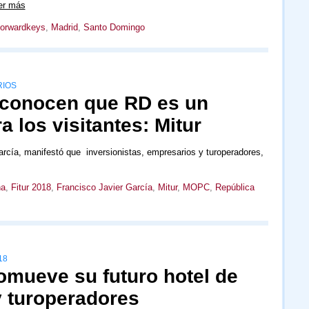
er más
orwardkeys
,
Madrid
,
Santo Domingo
RIOS
econocen que RD es un
a los visitantes: Mitur
arcía, manifestó que inversionistas, empresarios y turoperadores,
na
,
Fitur 2018
,
Francisco Javier García
,
Mitur
,
MOPC
,
República
18
mueve su futuro hotel de
y turoperadores