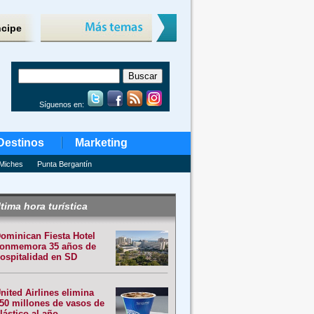
ncipe
Síguenos en:
Destinos
Marketing
Miches
Punta Bergantín
tima hora turística
ominican Fiesta Hotel
onmemora 35 años de
ospitalidad en SD
nited Airlines elimina
50 millones de vasos de
lástico al año