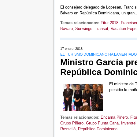
El consejero delegado de Lopesan, Francis
Bávaro en República Dominicana, un gra
Temas relacionados:
Fitur 2018
,
Francisc
Bávaro
,
Sunwings
,
Transat
,
Vacation Expr
17 enero, 2018
EL TURISMO DOMINICANO HA LAMENTADO 
Ministro García pr
República Dominic
El ministro de 
presidio la ma
Temas relacionados:
Encarna Piñero
,
Fit
Grupo Piñero
,
Grupo Punta Cana
,
Inverotel
Rosselló
,
República Dominicana