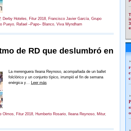
T
P
,
Derby Hoteles
,
Fitur 2018
,
Francisco Javier García
,
Grupo
i
3
o Pueyo
,
Rafael –Papo– Blanco
,
Viva Wyndham
e
itmo de RD que deslumbró en
r
e
La merenguera Ileana Reynoso, acompañada de un ballet
c
folclórico y un conjunto típico, irrumpió el fin de semana
enérgica y…
Leer más
P
s
o
de Olmos
,
Fitur 2018
,
Humberto Rosario
,
Ileana Reynoso
,
Mitur
,