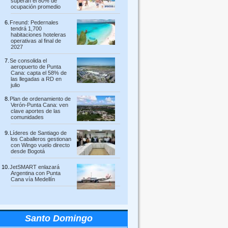
superan el 80% de
ocupación promedio
Freund: Pedernales
tendrá 1,700
habitaciones hoteleras
operativas al final de
2027
Se consolida el
aeropuerto de Punta
Cana: capta el 58% de
las llegadas a RD en
julio
Plan de ordenamiento de
Verón-Punta Cana: ven
clave aportes de las
comunidades
Líderes de Santiago de
los Caballeros gestionan
con Wingo vuelo directo
desde Bogotá
JetSMART enlazará
Argentina con Punta
Cana vía Medellín
Santo Domingo