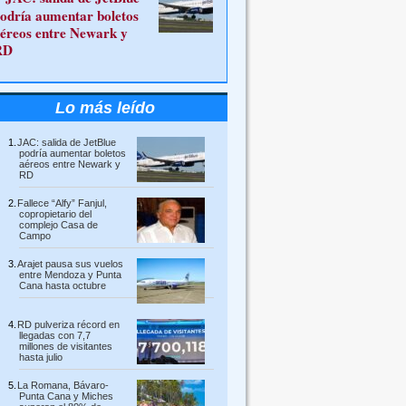
odría aumentar boletos
éreos entre Newark y
RD
Lo más leído
JAC: salida de JetBlue
podría aumentar boletos
aéreos entre Newark y
RD
Fallece “Alfy” Fanjul,
copropietario del
complejo Casa de
Campo
Arajet pausa sus vuelos
entre Mendoza y Punta
Cana hasta octubre
RD pulveriza récord en
llegadas con 7,7
millones de visitantes
hasta julio
La Romana, Bávaro-
Punta Cana y Miches