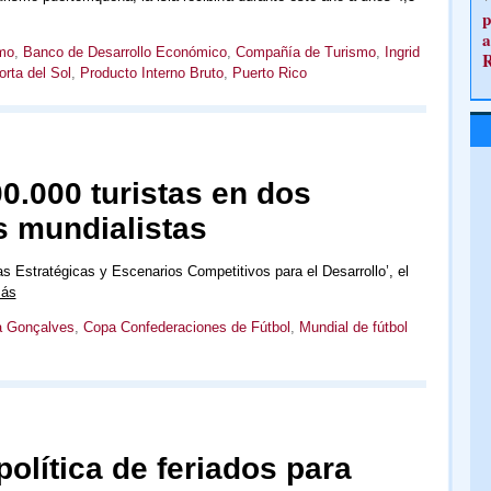
p
a
mo
,
Banco de Desarrollo Económico
,
Compañía de Turismo
,
Ingrid
orta del Sol
,
Producto Interno Bruto
,
Puerto Rico
00.000 turistas en dos
s mundialistas
s Estratégicas y Escenarios Competitivos para el Desarrollo’, el
más
a Gonçalves
,
Copa Confederaciones de Fútbol
,
Mundial de fútbol
política de feriados para