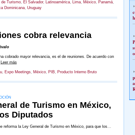
 de Turismo
,
El Salvador
,
Latinoamérica
,
Lima
,
México
,
Panamá
,
ca Dominicana
,
Uruguay
c
h
iones cobra relevancia
P
s
évalo
o
a cobrado mayor relevancia, es el de reuniones. De acuerdo con
…
Leer más
eu
,
Expo Meetings
,
México
,
PIB
,
Producto Interno Bruto
p
a
OCIÓN
eral de Turismo en México,
los Diputados
ue reforma la Ley General de Turismo en México, para que los…