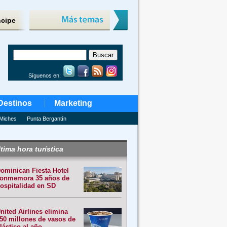
ncipe
Síguenos en:
Destinos
Marketing
Miches
Punta Bergantín
tima hora turística
ominican Fiesta Hotel
onmemora 35 años de
ospitalidad en SD
nited Airlines elimina
50 millones de vasos de
lástico al año