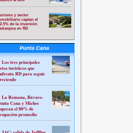
urismo y sector
nmobiliario captan el
2.5% de la inversión
xtranjera en RD
Punta Cana
Los tres principales
etos turísticos que
nfrenta RD para seguir
reciendo
La Romana, Bávaro-
unta Cana y Miches
uperan el 80% de
cupación promedio
JAC: salida de JetBlue