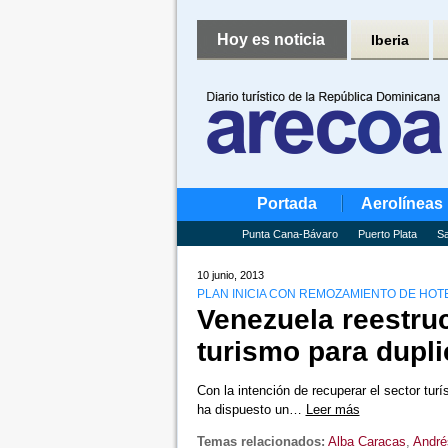
Hoy es noticia
Iberia
Portada
Aerolíneas
Punta Cana-Bávaro
Puerto Plata
Sa
10 junio, 2013
PLAN INICIA CON REMOZAMIENTO DE HOT
Venezuela reestruc
turismo para dupli
Con la intención de recuperar el sector turí
ha dispuesto un…
Leer más
Temas relacionados:
Alba Caracas
,
André