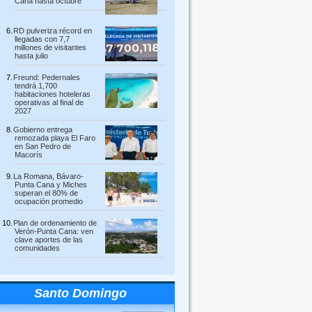
Cana hasta octubre
RD pulveriza récord en
llegadas con 7,7
millones de visitantes
hasta julio
Freund: Pedernales
tendrá 1,700
habitaciones hoteleras
operativas al final de
2027
Gobierno entrega
remozada playa El Faro
en San Pedro de
Macorís
La Romana, Bávaro-
Punta Cana y Miches
superan el 80% de
ocupación promedio
Plan de ordenamiento de
Verón-Punta Cana: ven
clave aportes de las
comunidades
Santo Domingo