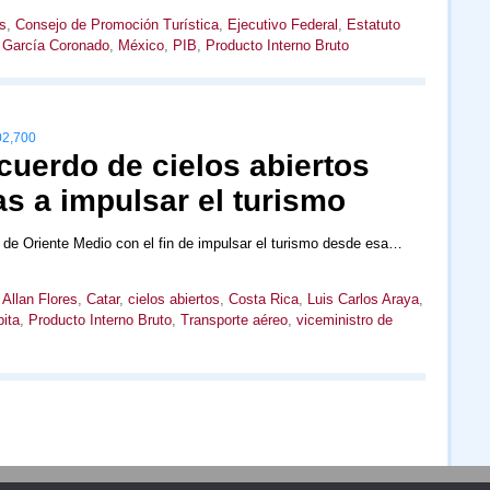
s
,
Consejo de Promoción Turística
,
Ejecutivo Federal
,
Estatuto
 García Coronado
,
México
,
PIB
,
Producto Interno Bruto
2,700
cuerdo de cielos abiertos
s a impulsar el turismo
 de Oriente Medio con el fin de impulsar el turismo desde esa…
,
Allan Flores
,
Catar
,
cielos abiertos
,
Costa Rica
,
Luis Carlos Araya
,
pita
,
Producto Interno Bruto
,
Transporte aéreo
,
viceministro de