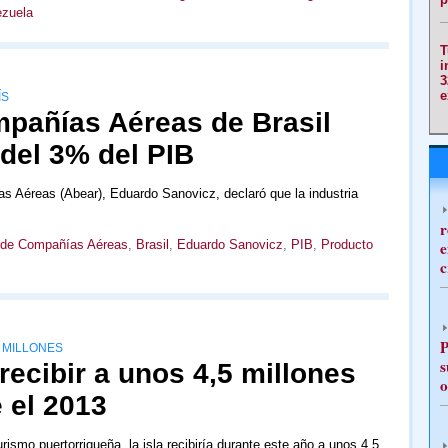
zuela
T
i
3
e
ÍS
pañías Aéreas de Brasil
del 3% del PIB
s Aéreas (Abear), Eduardo Sanovicz, declaró que la industria
r
 de Compañías Aéreas
,
Brasil
,
Eduardo Sanovicz
,
PIB
,
Producto
e
c
P
 MILLONES
s
recibir a unos 4,5 millones
o
e el 2013
rismo puertorriqueña, la isla recibiría durante este año a unos 4,5