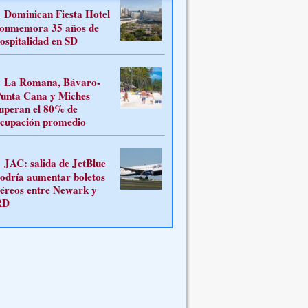
Dominican Fiesta Hotel
onmemora 35 años de
ospitalidad en SD
La Romana, Bávaro-
unta Cana y Miches
uperan el 80% de
cupación promedio
JAC: salida de JetBlue
odría aumentar boletos
éreos entre Newark y
RD