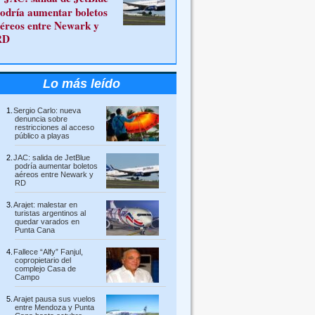
odría aumentar boletos
éreos entre Newark y
RD
Lo más leído
Sergio Carlo: nueva
denuncia sobre
restricciones al acceso
público a playas
JAC: salida de JetBlue
podría aumentar boletos
aéreos entre Newark y
RD
Arajet: malestar en
turistas argentinos al
quedar varados en
Punta Cana
Fallece “Alfy” Fanjul,
copropietario del
complejo Casa de
Campo
Arajet pausa sus vuelos
entre Mendoza y Punta