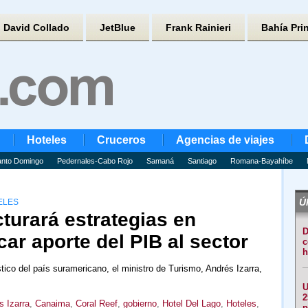
David Collado
JetBlue
Frank Rainieri
Bahía Pri
Hoteles
Cruceros
Agencias de viajes
nto Domingo
Pedernales-Cabo Rojo
Samaná
Santiago
Romana-Bayahíbe
Úl
ELES
turará estrategias en
D
car aporte del PIB al sector
c
h
stico del país suramericano, el ministro de Turismo, Andrés Izarra,
U
2
s Izarra
,
Canaima
,
Coral Reef
,
gobierno
,
Hotel Del Lago
,
Hoteles
,
p