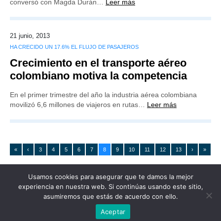
conversó con Magda Durán…
Leer más
21 junio, 2013
HA CRECIDO UN 17.6% EL FLUJO DE PASAJEROS
Crecimiento en el transporte aéreo
colombiano motiva la competencia
En el primer trimestre del año la industria aérea colombiana
movilizó 6,6 millones de viajeros en rutas…
Leer más
«
‹
3
4
5
6
7
8
9
10
11
12
13
›
»
Usamos cookies para asegurar que te damos la mejor
experiencia en nuestra web. Si continúas usando este sitio,
asumiremos que estás de acuerdo con ello.
Publicidad
Redacción
Contacto
Aceptar
Advertencia legal
Todos los derechos reservados
Grupo Preferente