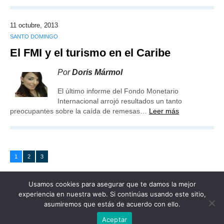
11 octubre, 2013
SANTO DOMINGO
El FMI y el turismo en el Caribe
Por
Doris Mármol
El último informe del Fondo Monetario
Internacional arrojó resultados un tanto
preocupantes sobre la caída de remesas…
Leer más
1
2
3
Usamos cookies para asegurar que te damos la mejor
experiencia en nuestra web. Si continúas usando este sitio,
asumiremos que estás de acuerdo con ello.
Publicidad
Redacción
Contacto
Aceptar
Advertencia legal
Todos los derechos reservados