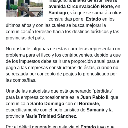
inaugurar a finales de este mes la
avenida Circunvalación Norte
, en
Santiago
, vía que se sumará a otras
construidas por el
Estado
en los
últimos años y con las cuales se busca mejorar la
comunicación terrestre hacia los destinos turísticos y las
provincias del país.
No obstante, algunas de estas carreteras representan un
problema para el fisco y los contribuyentes, debido a que
de los impuestos debe salir una proporción anual para el
pago a las empresas constructoras de éstas, cuando no
se recauda por concepto de peajes lo pronosticado por
las compañías.
Una de las autopistas que está generando “pérdidas”
para la empresa concesionaria es la
Juan Pablo
II
, que
comunica a
Santo Domingo
con el
Nordeste
,
específicamente con el polo turístico de
Samaná
y la
provincia
María Trinidad Sánchez
.
Por el déficit generado en esta vía el
Estado
tuvo que