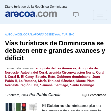
Diario turístico de la República Dominicana
AUTOVÍA DEL CORAL APORTA DESDE YA AL TURISMO
Vías turísticas de Dominicana se
debaten entre grandes avances y
déficit
Temas relacionados:
autopista de Las Américas
,
Autopista del
Nordeste
,
Autovía del Coral
,
avenida Circunvalación Norte
,
Coral
I
,
Coral II
,
El Catey
,
Estado
,
Este
,
Gobierno dominicano
,
Juan
Pablo II
,
La Romana
,
María Trinidad Sánchez
,
Monte Plata
,
Nordeste
,
región Este
,
Samaná
,
Santiago
,
Santo Domingo
Por
Pablo García
12 febrero, 2014
1 comentario
El
Gobierno dominicano
planea