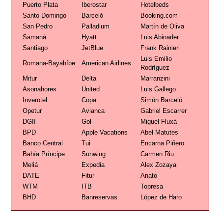
Puerto Plata
Iberostar
Hotelbeds
Santo Domingo
Barceló
Booking.com
San Pedro
Palladium
Martín de Oliva
Samaná
Hyatt
Luis Abinader
Santiago
JetBlue
Frank Rainieri
Luis Emilio
Romana-Bayahíbe
American Airlines
Rodríguez
Mitur
Delta
Marranzini
Asonahores
United
Luis Gallego
Inverotel
Copa
Simón Barceló
Opetur
Avianca
Gabriel Escarrer
DGII
Gol
Miguel Fluxá
BPD
Apple Vacations
Abel Matutes
Banco Central
Tui
Encarna Piñero
Bahía Príncipe
Sunwing
Carmen Riu
Meliá
Expedia
Alex Zozaya
DATE
Fitur
Anato
WTM
ITB
Topresa
BHD
Banreservas
López de Haro